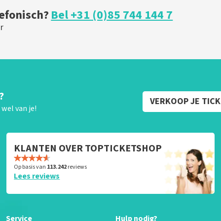
lefonisch?
Bel +31 (0)85 744 144 7
r
?
VERKOOP JE TIC
wel van je!
KLANTEN OVER TOPTICKETSHOP
Op basis van
113.242
reviews
Lees reviews
Service
Hulp nodig?