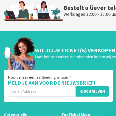
Bestelt u liever te
Werkdagen 12:00 - 17:00 uu
WIL JIJ JE TICKET(S) VERKOPEN
Laat het ons weten en misschien kopen wij ze 
Nooit meer een aanbieding missen?
MELD JE AAN VOOR DE NIEUWSBRIEF!
INSCHRIJVEN
Categorieën
TopTicketShop