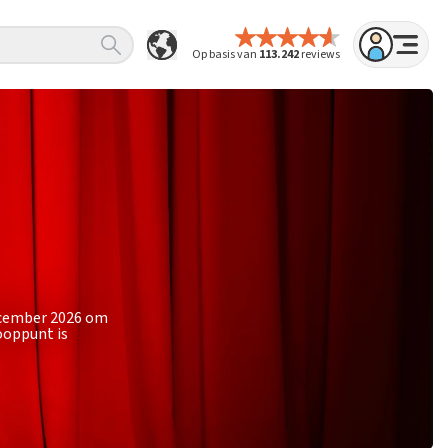
Op basis van
113.242
reviews
december 2026 om
ooppunt is