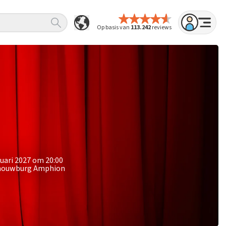
Op basis van
113.242
reviews
nuari 2027 om 20:00
Schouwburg Amphion