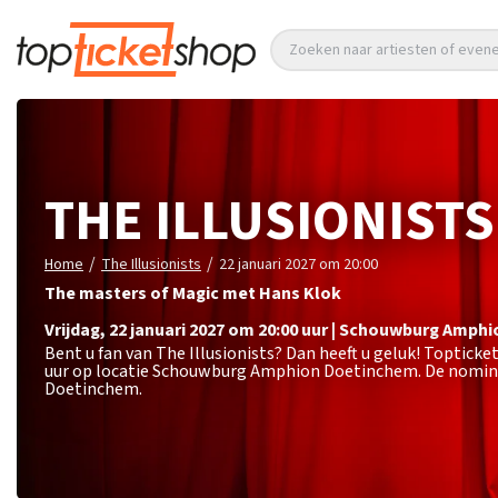
Zoeken naar artiesten of eve
THE ILLUSIONISTS
/
/
Home
The Illusionists
22 januari 2027 om 20:00
The masters of Magic met Hans Klok
vrijdag
,
22 januari 2027 om 20:00
uur
|
Schouwburg Amphi
Bent u fan van The Illusionists? Dan heeft u geluk! Topticke
uur op locatie Schouwburg Amphion Doetinchem. De nominal
Doetinchem.