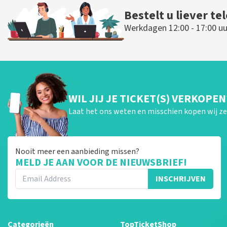
Bestelt u liever te
Werkdagen 12:00 - 17:00 uu
WIL JIJ JE TICKET(S) VERKOPEN
Laat het ons weten en misschien kopen wij ze 
Nooit meer een aanbieding missen?
MELD JE AAN VOOR DE NIEUWSBRIEF!
INSCHRIJVEN
Categorieën
TopTicketShop