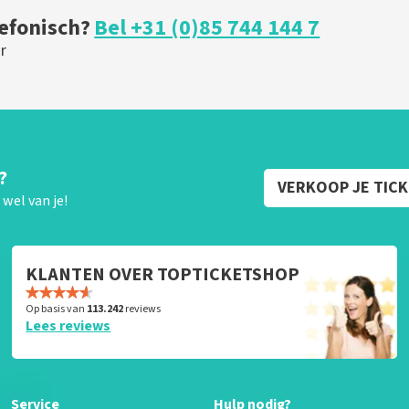
lefonisch?
Bel +31 (0)85 744 144 7
r
?
VERKOOP JE TIC
wel van je!
KLANTEN OVER TOPTICKETSHOP
Op basis van
113.242
reviews
Lees reviews
Service
Hulp nodig?