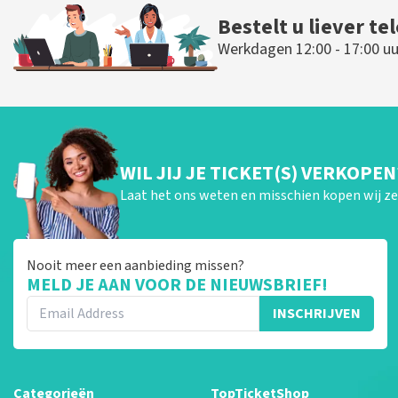
Bestelt u liever te
Werkdagen 12:00 - 17:00 uu
WIL JIJ JE TICKET(S) VERKOPEN
Laat het ons weten en misschien kopen wij ze 
Nooit meer een aanbieding missen?
MELD JE AAN VOOR DE NIEUWSBRIEF!
INSCHRIJVEN
Categorieën
TopTicketShop