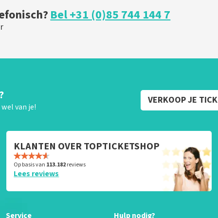
lefonisch?
Bel +31 (0)85 744 144 7
r
?
VERKOOP JE TIC
wel van je!
KLANTEN OVER TOPTICKETSHOP
Op basis van
113.182
reviews
Lees reviews
Service
Hulp nodig?