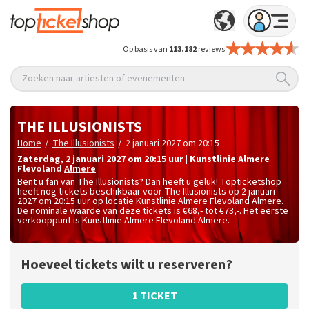
Op basis van
113.182
reviews
Zoeken naar artiesten of evenementen
THE ILLUSIONISTS
/
/
Home
The Illusionists
2 januari 2027 om 20:15
zaterdag
,
2 januari 2027 om 20:15
uur
|
Kunstlinie Almere
Flevoland
Almere
Bent u fan van The Illusionists? Dan heeft u geluk! Topticketshop
heeft nog tickets beschikbaar voor The Illusionists op 2 januari
2027 om 20:15 uur op locatie Kunstlinie Almere Flevoland Almere.
De nominale waarde van deze tickets is
€68,- tot €73,-
. Het eerste
verkooppunt is Kunstlinie Almere Flevoland Almere.
Hoeveel tickets wilt u reserveren?
1 TICKET