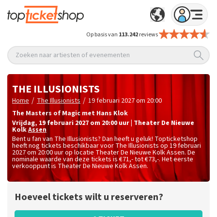
Op basis van
113.242
reviews
Zoeken naar artiesten of evenementen
THE ILLUSIONISTS
/
/
Home
The Illusionists
19 februari 2027 om 20:00
The Masters of Magic met Hans Klok
vrijdag
,
19 februari 2027 om 20:00
uur
|
Theater De Nieuwe
Kolk
Assen
Bent u fan van The Illusionists? Dan heeft u geluk! Topticketshop
heeft nog tickets beschikbaar voor The Illusionists op 19 februari
2027 om 20:00 uur op locatie Theater De Nieuwe Kolk Assen. De
nominale waarde van deze tickets is
€71,- tot €73,-
. Het eerste
verkooppunt is Theater De Nieuwe Kolk Assen.
Hoeveel tickets wilt u reserveren?