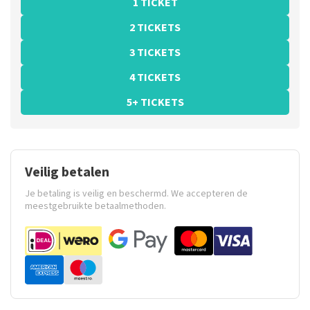
1 TICKET
2 TICKETS
3 TICKETS
4 TICKETS
5+ TICKETS
Veilig betalen
Je betaling is veilig en beschermd. We accepteren de
meestgebruikte betaalmethoden.