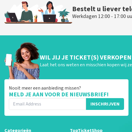
Bestelt u liever te
Werkdagen 12:00 - 17:00 uu
WIL JIJ JE TICKET(S) VERKOPEN
Laat het ons weten en misschien kopen wij ze 
Nooit meer een aanbieding missen?
MELD JE AAN VOOR DE NIEUWSBRIEF!
INSCHRIJVEN
Categorieën
TopTicketShop