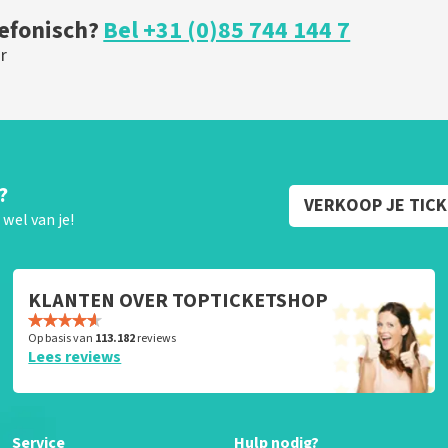
lefonisch?
Bel +31 (0)85 744 144 7
r
?
VERKOOP JE TIC
wel van je!
KLANTEN OVER TOPTICKETSHOP
Op basis van
113.182
reviews
Lees reviews
Service
Hulp nodig?