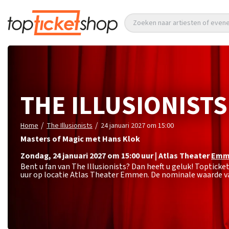
Zoeken naar artiesten of eve
THE ILLUSIONISTS
/
/
Home
The Illusionists
24 januari 2027 om 15:00
Masters of Magic met Hans Klok
zondag
,
24 januari 2027 om 15:00
uur
|
Atlas Theater
Emm
Bent u fan van The Illusionists? Dan heeft u geluk! Topticke
uur op locatie Atlas Theater Emmen. De nominale waarde va