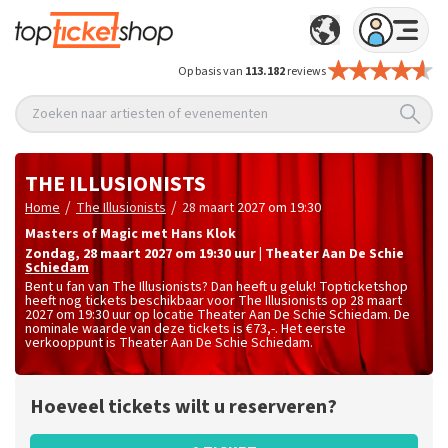
Op basis van
113.182
reviews
Zoeken naar artiesten of evenementen
THE ILLUSIONISTS
/
/
Home
The Illusionists
28 maart 2027 om 19:30
Masters of Magic met Hans Klok
zondag
,
28 maart 2027 om 19:30
uur
|
Theater Aan De Schie
Schiedam
Bent u fan van The Illusionists? Dan heeft u geluk! Topticketshop
heeft nog tickets beschikbaar voor The Illusionists op 28 maart
2027 om 19:30 uur op locatie Theater Aan De Schie Schiedam. De
nominale waarde van deze tickets is
€73,-
. Het eerste
verkooppunt is Theater Aan De Schie Schiedam.
Hoeveel tickets wilt u reserveren?