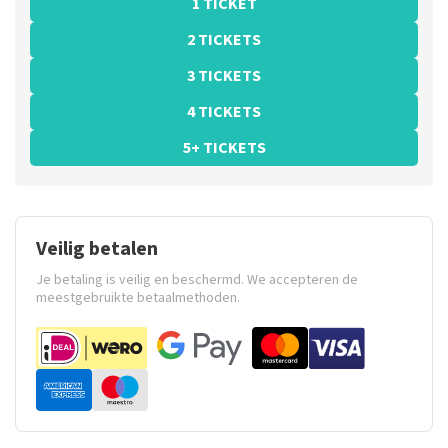
1 TICKET
2 TICKETS
3 TICKETS
4 TICKETS
5+ TICKETS
Veilig betalen
Je betaling is veilig en beschermd. We accepteren de
meestgebruikte betaalmethoden.