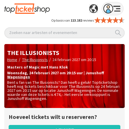
Op basis van
113.182
reviews
Zoeken naar artiesten of evenementen
THE ILLUSIONISTS
/
/
Home
The Illusionists
24 februari 2027 om 20:15
Masters of Magic met Hans Klok
woensdag
,
24 februari 2027 om 20:15
uur
|
Junushoff
Wageningen
Bent u fan van The Illusionists? Dan heeft u geluk! Topticketshop
heeft nog tickets beschikbaar voor The Illusionists op 24 februari
2027 om 20:15 uur op locatie Junushoff Wageningen. De nominale
waarde van deze tickets is
€74,-
. Het eerste verkooppunt is
Junushoff Wageningen.
Hoeveel tickets wilt u reserveren?