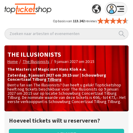
Op basis van
113.242
reviews
Zoeken naar artiesten of evenementen
THE ILLUSIONISTS
/
/
Home
The Illusionists
9 januari 2027 om 20:15
The Masters of Magic met Hans Klok e.a.
zaterdag
,
9 januari 2027 om 20:15
uur
|
Schouwburg
Concertzaal Tilburg
Tilburg
Bent u fan van The Illusionists? Dan heeft u geluk! Topticketshop
heeft nog tickets beschikbaar voor The Illusionists op 9 januari
2027 om 20:15 uur op locatie Schouwburg Concertzaal Tilburg
Tilburg. De nominale waarde van deze tickets is
€66,- tot €73,-
. Het
eerste verkooppunt is Schouwburg Concertzaal Tilburg Tilburg.
Hoeveel tickets wilt u reserveren?