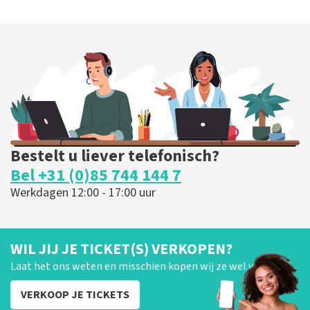
Bestelt u liever telefonisch?
Bel +31 (0)85 744 144 7
Werkdagen 12:00 - 17:00 uur
WIL JIJ JE TICKET(S) VERKOPEN?
Laat het ons weten en misschien kopen wij ze wel van je!
VERKOOP JE TICKETS