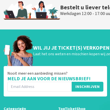
Bestelt u liever te
Werkdagen 12:00 - 17:00 uu
WIL JIJ JE TICKET(S) VERKOPEN
Laat het ons weten en misschien kopen wij ze 
Nooit meer een aanbieding missen?
MELD JE AAN VOOR DE NIEUWSBRIEF!
INSCHRIJVEN
Categorieën
TopTicketShop