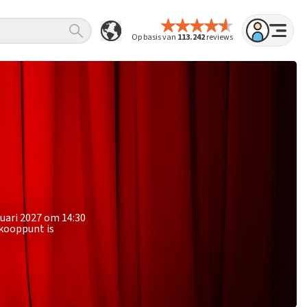
Op basis van
113.242
reviews
nuari 2027 om 14:30
rkooppunt is