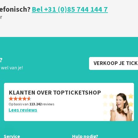
lefonisch?
Bel +31 (0)85 744 144 7
r
?
VERKOOP JE TIC
wel van je!
KLANTEN OVER TOPTICKETSHOP
Op basis van
113.242
reviews
Lees reviews
Service
Hulp nodig?