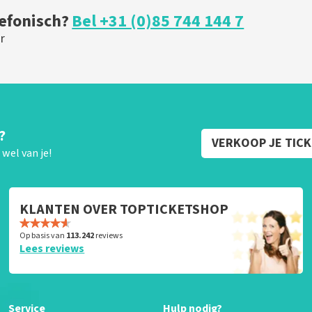
lefonisch?
Bel +31 (0)85 744 144 7
r
?
VERKOOP JE TIC
wel van je!
KLANTEN OVER TOPTICKETSHOP
Op basis van
113.242
reviews
Lees reviews
Service
Hulp nodig?