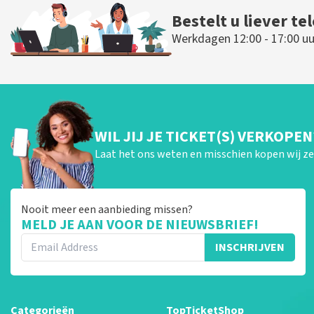
Bestelt u liever te
Werkdagen 12:00 - 17:00 uu
WIL JIJ JE TICKET(S) VERKOPEN
Laat het ons weten en misschien kopen wij ze 
Nooit meer een aanbieding missen?
MELD JE AAN VOOR DE NIEUWSBRIEF!
INSCHRIJVEN
Categorieën
TopTicketShop