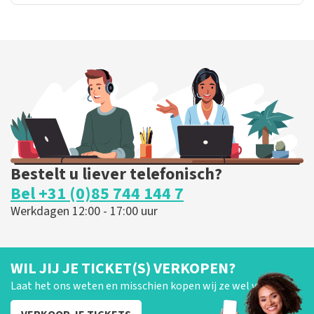
Bestelt u liever telefonisch?
Bel +31 (0)85 744 144 7
Werkdagen 12:00 - 17:00 uur
WIL JIJ JE TICKET(S) VERKOPEN?
Laat het ons weten en misschien kopen wij ze wel van je!