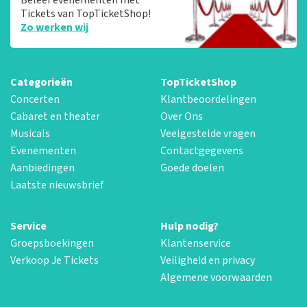
Tickets van TopTicketShop!
Zo werken wij
Categorieën
TopTicketShop
Concerten
Klantbeoordelingen
Cabaret en theater
Over Ons
Musicals
Veelgestelde vragen
Evenementen
Contactgegevens
Aanbiedingen
Goede doelen
Laatste nieuwsbrief
Service
Hulp nodig?
Groepsboekingen
Klantenservice
Verkoop Je Tickets
Veiligheid en privacy
Algemene voorwaarden