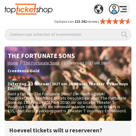
Op basis van
113.242
reviews
Zoeken naar artiesten of evenementen
THE FORTUNATE SONS
/
/
Home
The Fortunate Sons
13 februari 2027 om 20:00
Creedence Gold
zaterdag
,
13 februari 2027 om 20:00
uur
|
Theater T Voorhuys
Emmeloord
Bent u fan van The Fortunate Sons? Dan heeft u geluk!
Topticketshop heeft nog tickets beschikbaar voor The Fortunate
Sons op 13 februari 2027 om 20:00 uur op locatie Theater T
Voorhuys Emmeloord. De nominale waarde van deze tickets is
€35,-
. Het eerste verkooppunt is Theater T Voorhuys Emmeloord.
Hoeveel tickets wilt u reserveren?