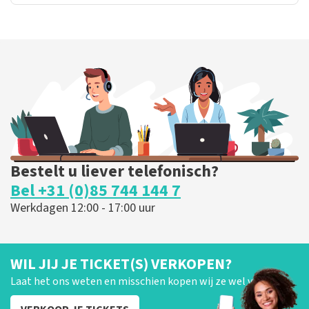
Bestelt u liever telefonisch?
Bel +31 (0)85 744 144 7
Werkdagen 12:00 - 17:00 uur
WIL JIJ JE TICKET(S) VERKOPEN?
Laat het ons weten en misschien kopen wij ze wel van je!