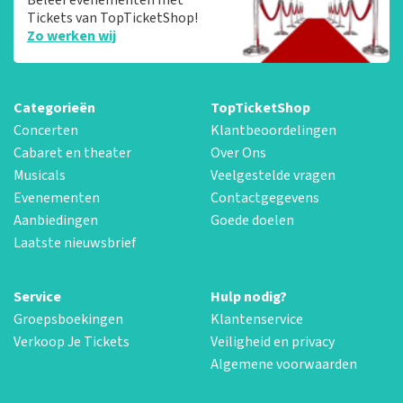
Tickets van TopTicketShop!
Zo werken wij
Categorieën
TopTicketShop
Concerten
Klantbeoordelingen
Cabaret en theater
Over Ons
Musicals
Veelgestelde vragen
Evenementen
Contactgegevens
Aanbiedingen
Goede doelen
Laatste nieuwsbrief
Service
Hulp nodig?
Groepsboekingen
Klantenservice
Verkoop Je Tickets
Veiligheid en privacy
Algemene voorwaarden