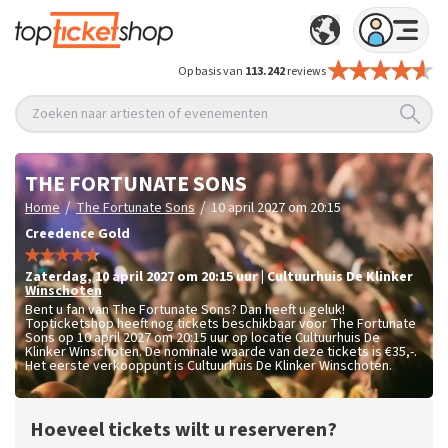
Op basis van
113.242
reviews
Zoeken naar artiesten of evenementen
THE FORTUNATE SONS
/
/
Home
The Fortunate Sons
10 april 2027 om 20:15
Creedence Gold
zaterdag
,
10 april 2027 om 20:15
uur
|
Cultuurhuis De Klinker
Winschoten
Bent u fan van The Fortunate Sons? Dan heeft u geluk!
Topticketshop heeft nog tickets beschikbaar voor The Fortunate
Sons op 10 april 2027 om 20:15 uur op locatie Cultuurhuis De
Klinker Winschoten. De nominale waarde van deze tickets is
€35,-
.
Het eerste verkooppunt is Cultuurhuis De Klinker Winschoten.
Hoeveel tickets wilt u reserveren?