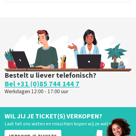
Bestelt u liever telefonisch?
Bel +31 (0)85 744 144 7
Werkdagen 12:00 - 17:00 uur
WIL JIJ JE TICKET(S) VERKOPEN?
Laat het ons weten en misschien kopen wij ze wel van je!