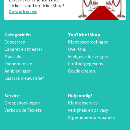
Tickets van TopTicketShop!
Zo werken wij
Categorieën
TopTicketShop
Concerten
Klantbeoordelingen
Cabaret en theater
Over Ons
Musicals
Veelgestelde vragen
Evenementen
Contactgegevens
Aanbiedingen
Goede doelen
Laatste nieuwsbrief
Service
Hulp nodig?
Groepsboekingen
Klantenservice
Verkoop Je Tickets
Veiligheid en privacy
Algemene voorwaarden