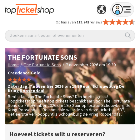
Op basis van
113.242
reviews
Zoeken naar artiesten of evenementen
THE FORTUNATE SONS
/
/
Home
The Fortunate Sons
7 november 2026 om 19:30
Creedence Gold
zaterdag
,
7 november 2026 om 19:30
uur
|
Schouwburg De
Kring
Roosendaal
Bent u fan van The Fortunate Sons? Dan heeft u geluk!
Topticketshop heeft nog tickets beschikbaar voor The Fortunate
Sons op 7 november 2026 om 19:30 uur op locatie Schouwburg De
Kring Roosendaal. De nominale waarde van deze tickets is
€37,-
.
Het eerste verkooppunt is Schouwburg De Kring Roosendaal.
Hoeveel tickets wilt u reserveren?