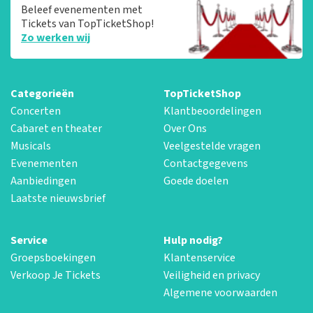
Beleef evenementen met
Tickets van TopTicketShop!
Zo werken wij
Categorieën
TopTicketShop
Concerten
Klantbeoordelingen
Cabaret en theater
Over Ons
Musicals
Veelgestelde vragen
Evenementen
Contactgegevens
Aanbiedingen
Goede doelen
Laatste nieuwsbrief
Service
Hulp nodig?
Groepsboekingen
Klantenservice
Verkoop Je Tickets
Veiligheid en privacy
Algemene voorwaarden