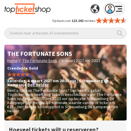
Op basis van
113.242
reviews
Zoeken naar artiesten of evenementen
THE FORTUNATE SONS
/
/
Home
The Fortunate Sons
6 maart 2027 om 20:15
Creedence Gold
zaterdag
,
6 maart 2027 om 20:15
uur
|
Schouwburg De
Kampanje
Den Helder
Bent u fan van The Fortunate Sons? Dan heeft u geluk!
Topticketshop heeft nog tickets beschikbaar voor The Fortunate
Sons op 6 maart 2027 om 20:15 uur op locatie Schouwburg De
Kampanje Den Helder. De nominale waarde van deze tickets is
€33,-
. Het eerste verkooppunt is Schouwburg De Kampanje Den
Helder.
Hoeveel tickets wilt u reserveren?