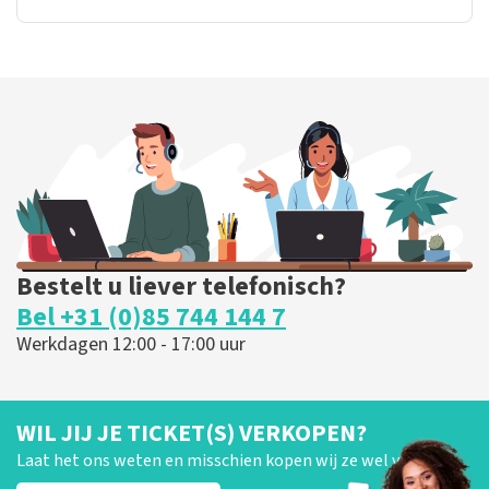
Bestelt u liever telefonisch?
Bel +31 (0)85 744 144 7
Werkdagen 12:00 - 17:00 uur
WIL JIJ JE TICKET(S) VERKOPEN?
Laat het ons weten en misschien kopen wij ze wel van je!