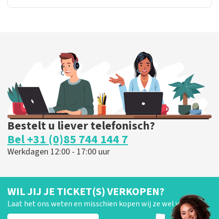
Bestelt u liever telefonisch?
Bel +31 (0)85 744 144 7
Werkdagen 12:00 - 17:00 uur
WIL JIJ JE TICKET(S) VERKOPEN?
Laat het ons weten en misschien kopen wij ze wel van je!