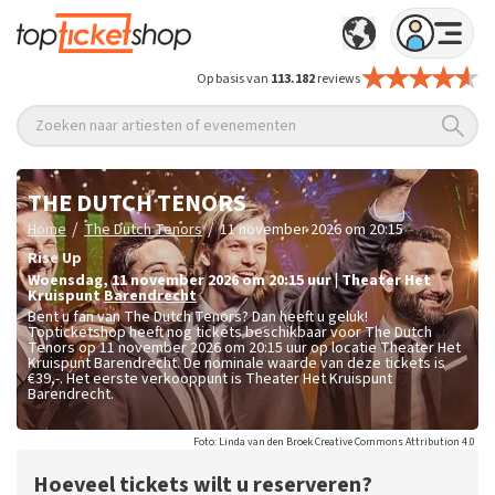
Op basis van
113.182
reviews
Zoeken naar artiesten of evenementen
THE DUTCH TENORS
/
/
Home
The Dutch Tenors
11 november 2026 om 20:15
Rise Up
woensdag
,
11 november 2026 om 20:15
uur
|
Theater Het
Kruispunt
Barendrecht
Bent u fan van The Dutch Tenors? Dan heeft u geluk!
Topticketshop heeft nog tickets beschikbaar voor The Dutch
Tenors op 11 november 2026 om 20:15 uur op locatie Theater Het
Kruispunt Barendrecht. De nominale waarde van deze tickets is
€39,-
. Het eerste verkooppunt is Theater Het Kruispunt
Barendrecht.
Foto: Linda van den Broek Creative Commons Attribution 4.0
Hoeveel tickets wilt u reserveren?