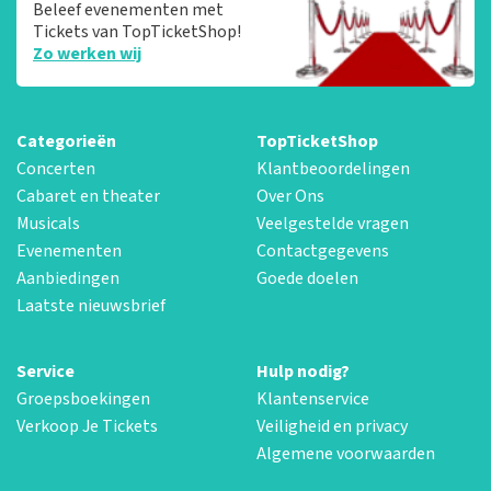
Beleef evenementen met
Tickets van TopTicketShop!
Zo werken wij
Categorieën
TopTicketShop
Concerten
Klantbeoordelingen
Cabaret en theater
Over Ons
Musicals
Veelgestelde vragen
Evenementen
Contactgegevens
Aanbiedingen
Goede doelen
Laatste nieuwsbrief
Service
Hulp nodig?
Groepsboekingen
Klantenservice
Verkoop Je Tickets
Veiligheid en privacy
Algemene voorwaarden