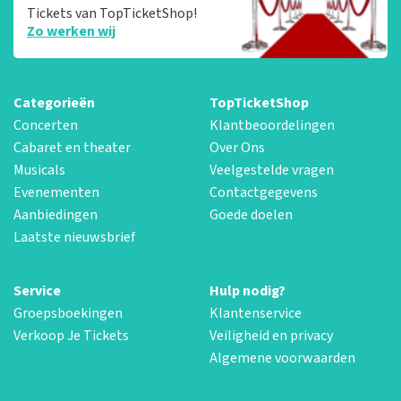
Tickets van TopTicketShop!
Zo werken wij
Categorieën
TopTicketShop
Concerten
Klantbeoordelingen
Cabaret en theater
Over Ons
Musicals
Veelgestelde vragen
Evenementen
Contactgegevens
Aanbiedingen
Goede doelen
Laatste nieuwsbrief
Service
Hulp nodig?
Groepsboekingen
Klantenservice
Verkoop Je Tickets
Veiligheid en privacy
Algemene voorwaarden