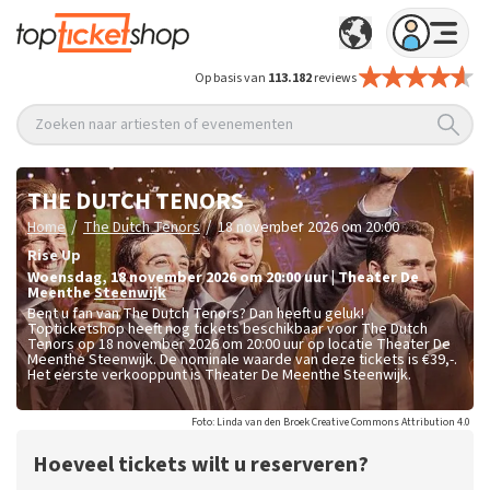
Op basis van
113.182
reviews
Zoeken naar artiesten of evenementen
THE DUTCH TENORS
/
/
Home
The Dutch Tenors
18 november 2026 om 20:00
Rise Up
woensdag
,
18 november 2026 om 20:00
uur
|
Theater De
Meenthe
Steenwijk
Bent u fan van The Dutch Tenors? Dan heeft u geluk!
Topticketshop heeft nog tickets beschikbaar voor The Dutch
Tenors op 18 november 2026 om 20:00 uur op locatie Theater De
Meenthe Steenwijk. De nominale waarde van deze tickets is
€39,-
.
Het eerste verkooppunt is Theater De Meenthe Steenwijk.
Foto: Linda van den Broek Creative Commons Attribution 4.0
Hoeveel tickets wilt u reserveren?