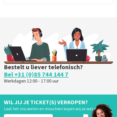
Bestelt u liever telefonisch?
Bel +31 (0)85 744 144 7
Werkdagen 12:00 - 17:00 uur
WIL JIJ JE TICKET(S) VERKOPEN?
Laat het ons weten en misschien kopen wij ze wel van je!