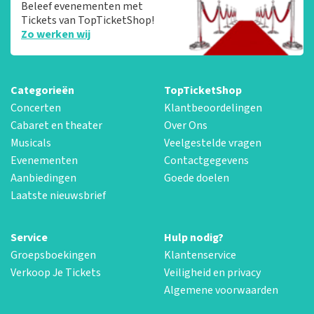
Beleef evenementen met
Tickets van TopTicketShop!
Zo werken wij
Categorieën
TopTicketShop
Concerten
Klantbeoordelingen
Cabaret en theater
Over Ons
Musicals
Veelgestelde vragen
Evenementen
Contactgegevens
Aanbiedingen
Goede doelen
Laatste nieuwsbrief
Service
Hulp nodig?
Groepsboekingen
Klantenservice
Verkoop Je Tickets
Veiligheid en privacy
Algemene voorwaarden