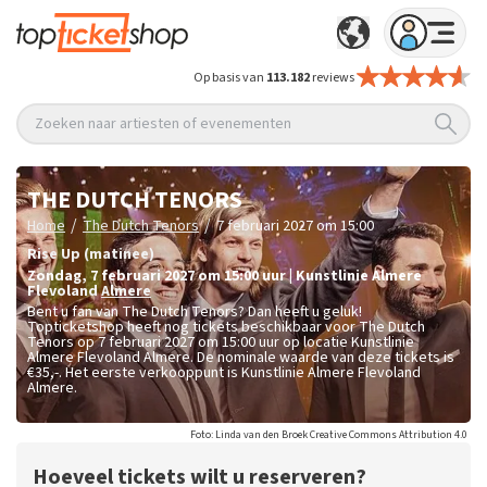
Op basis van
113.182
reviews
Zoeken naar artiesten of evenementen
THE DUTCH TENORS
/
/
Home
The Dutch Tenors
7 februari 2027 om 15:00
Rise Up (matinee)
zondag
,
7 februari 2027 om 15:00
uur
|
Kunstlinie Almere
Flevoland
Almere
Bent u fan van The Dutch Tenors? Dan heeft u geluk!
Topticketshop heeft nog tickets beschikbaar voor The Dutch
Tenors op 7 februari 2027 om 15:00 uur op locatie Kunstlinie
Almere Flevoland Almere. De nominale waarde van deze tickets is
€35,-
. Het eerste verkooppunt is Kunstlinie Almere Flevoland
Almere.
Foto: Linda van den Broek Creative Commons Attribution 4.0
Hoeveel tickets wilt u reserveren?