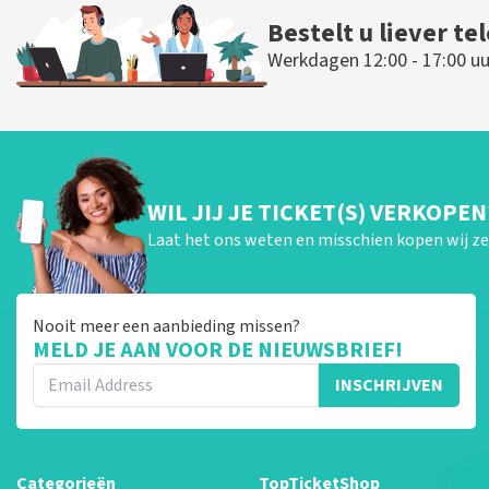
Bestelt u liever te
Werkdagen 12:00 - 17:00 uu
WIL JIJ JE TICKET(S) VERKOPEN
Laat het ons weten en misschien kopen wij ze 
Nooit meer een aanbieding missen?
MELD JE AAN VOOR DE NIEUWSBRIEF!
INSCHRIJVEN
Categorieën
TopTicketShop