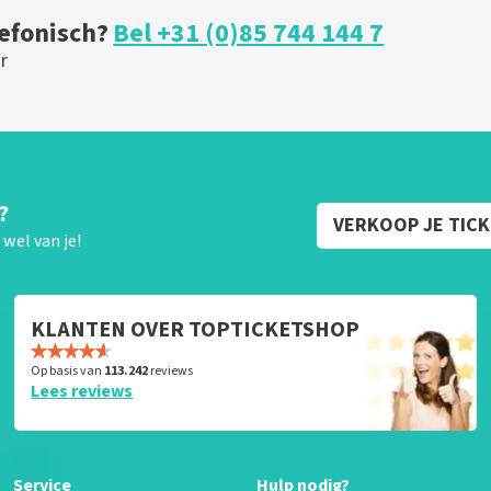
lefonisch?
Bel +31 (0)85 744 144 7
r
?
VERKOOP JE TIC
wel van je!
KLANTEN OVER TOPTICKETSHOP
Op basis van
113.242
reviews
Lees reviews
Service
Hulp nodig?