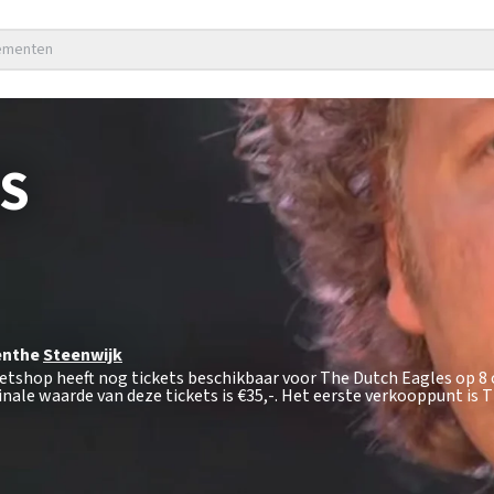
nementen
S
enthe
Steenwijk
ketshop heeft nog tickets beschikbaar voor The Dutch Eagles op 
nale waarde van deze tickets is
€35,-
. Het eerste verkooppunt is