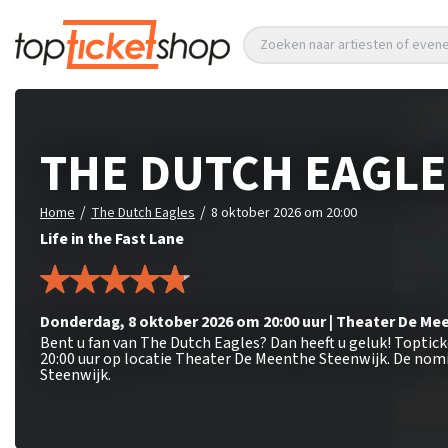
Zoeken naar artiesten of eve
THE DUTCH EAGLE
/
/
Home
The Dutch Eagles
8 oktober 2026 om 20:00
Life in the Fast Lane
donderdag
,
8 oktober 2026 om 20:00
uur
|
Theater De Me
Bent u fan van The Dutch Eagles? Dan heeft u geluk! Toptic
20:00 uur op locatie Theater De Meenthe Steenwijk. De nomi
Steenwijk.