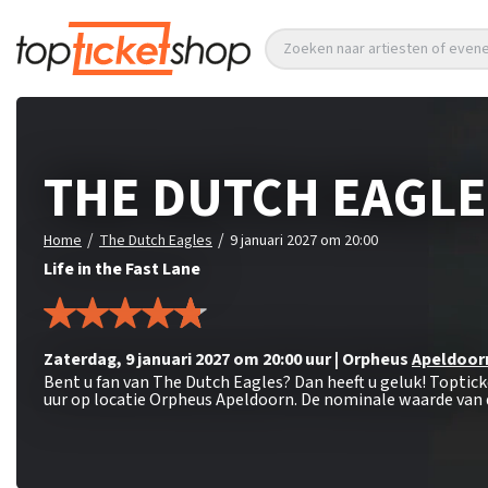
Zoeken naar artiesten of eve
THE DUTCH EAGLE
/
/
Home
The Dutch Eagles
9 januari 2027 om 20:00
Life in the Fast Lane
zaterdag
,
9 januari 2027 om 20:00
uur
|
Orpheus
Apeldoor
Bent u fan van The Dutch Eagles? Dan heeft u geluk! Toptic
uur op locatie Orpheus Apeldoorn. De nominale waarde van d