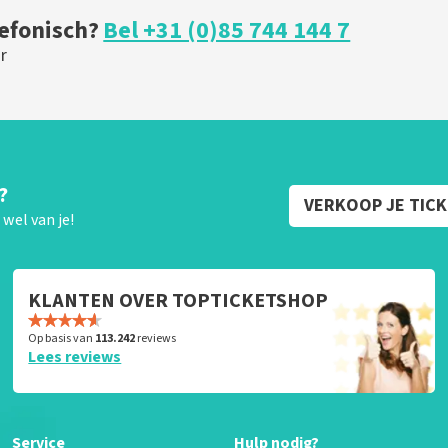
lefonisch?
Bel +31 (0)85 744 144 7
r
?
VERKOOP JE TIC
wel van je!
KLANTEN OVER TOPTICKETSHOP
Op basis van
113.242
reviews
Lees reviews
Service
Hulp nodig?