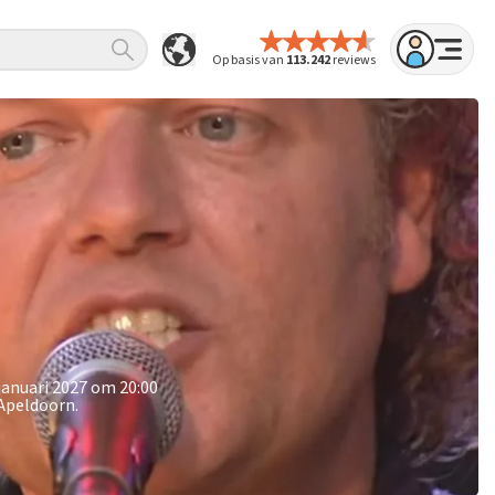
Op basis van
113.242
reviews
januari 2027 om 20:00
 Apeldoorn.