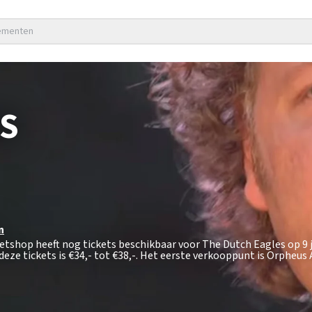
nementen
S
n
ketshop heeft nog tickets beschikbaar voor The Dutch Eagles op 9 
eze tickets is
€34,- tot €38,-
. Het eerste verkooppunt is Orpheus