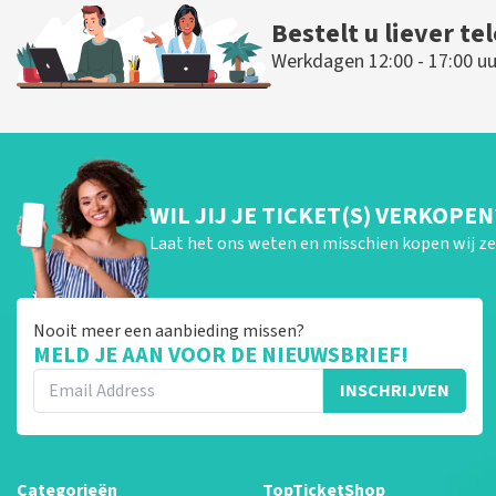
Bestelt u liever te
Werkdagen 12:00 - 17:00 uu
WIL JIJ JE TICKET(S) VERKOPEN
Laat het ons weten en misschien kopen wij ze 
Nooit meer een aanbieding missen?
MELD JE AAN VOOR DE NIEUWSBRIEF!
INSCHRIJVEN
Categorieën
TopTicketShop