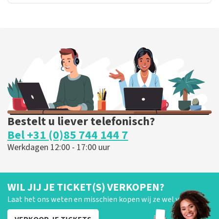
Bestelt u liever telefonisch?
Bel +31 (0)85 744 144 7
Werkdagen 12:00 - 17:00 uur
WIL JIJ JE TICKET(S) VERKOPEN?
Laat het ons weten en misschien kopen wij ze wel van je!