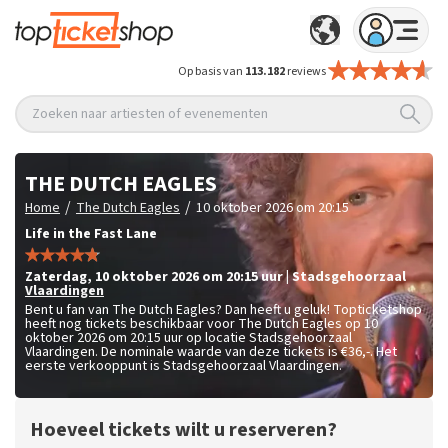
Op basis van
113.182
reviews
Zoeken naar artiesten of evenementen
THE DUTCH EAGLES
/
/
Home
The Dutch Eagles
10 oktober 2026 om 20:15
Life in the Fast Lane
zaterdag
,
10 oktober 2026 om 20:15
uur
|
Stadsgehoorzaal
Vlaardingen
Bent u fan van The Dutch Eagles? Dan heeft u geluk! Topticketshop
heeft nog tickets beschikbaar voor The Dutch Eagles op 10
oktober 2026 om 20:15 uur op locatie Stadsgehoorzaal
Vlaardingen. De nominale waarde van deze tickets is
€36,-
. Het
eerste verkooppunt is Stadsgehoorzaal Vlaardingen.
Hoeveel tickets wilt u reserveren?