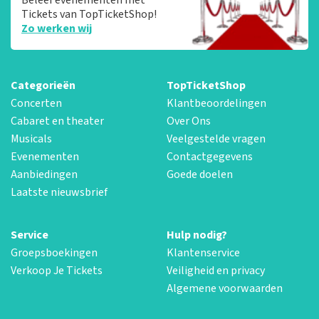
Tickets van TopTicketShop!
Zo werken wij
Categorieën
TopTicketShop
Concerten
Klantbeoordelingen
Cabaret en theater
Over Ons
Musicals
Veelgestelde vragen
Evenementen
Contactgegevens
Aanbiedingen
Goede doelen
Laatste nieuwsbrief
Service
Hulp nodig?
Groepsboekingen
Klantenservice
Verkoop Je Tickets
Veiligheid en privacy
Algemene voorwaarden