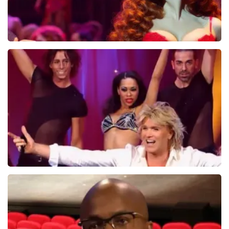
Pretty Woman
44
reviews
BEKIJKEN
Hans Klok
314+
reviews
BEKIJKEN