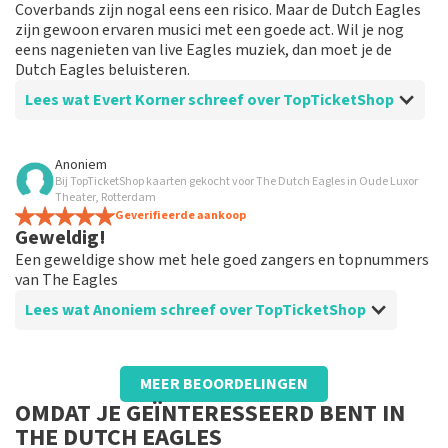
Coverbands zijn nogal eens een risico. Maar de Dutch Eagles
zijn gewoon ervaren musici met een goede act. Wil je nog
eens nagenieten van live Eagles muziek, dan moet je de
Dutch Eagles beluisteren.
Lees wat Evert Korner schreef over TopTicketShop
Beoordeling van Evert Korner over
TopTicketShop
Anoniem
Bij TopTicketShop kaarten gekocht voor The Dutch Eagles in Oude Luxor
Degelijke service.
Theater, Rotterdam
Ik ben niet zo van online reserveren, maar ben niet
Geverifieerde aankoop
Geweldig!
teleurgesteld.
Een geweldige show met hele goed zangers en topnummers
van The Eagles
Lees wat Anoniem schreef over TopTicketShop
Beoordeling van Anoniem over
TopTicketShop
MEER BEOORDELINGEN
Prima
OMDAT JE GEÏNTERESSEERD BENT IN
THE DUTCH EAGLES