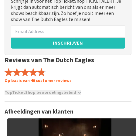
Schrijf je in voor het TopTicketShop TICKETALERT. Je
krijgt dan automatisch bericht van ons als er meer
shows beschikbaar zijn. Zo hoef je nooit meer een
show van The Dutch Eagles te missen!
INSCHRIJVEN
Reviews van The Dutch Eagles
Op basis van 40 customer reviews
TopTicketShop beoordelingsbeleid
TopTicketShop verzamelt reviews van echte klanten. Het is
niet mogelijk om een review achter te laten als je geen
Afbeeldingen van klanten
tickets hebt aangeschaft bij TopTicketShop. Reviews met
grof taalgebruik en/of onwaarheden worden niet geplaatst.
Het kan enkele weken duren voordat een review wordt
geplaatst.