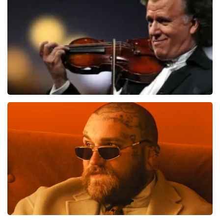
821
laatste 30 minuten
BESTEL NU
Andre Rieu
514
laatste 30 minuten
BESTEL NU