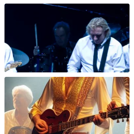
Eagles
994+
reviews
BEKIJKEN