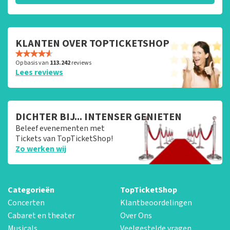
KLANTEN OVER TOPTICKETSHOP
Op basis van
113.242
reviews
Lees reviews
DICHTER BIJ... INTENSER GENIETEN
Beleef evenementen met
Tickets van TopTicketShop!
Zo werken wij
Categorieën
TopTicketShop
Concerten
Klantbeoordelingen
Cabaret en theater
Over Ons
Musicals
Veelgestelde vragen