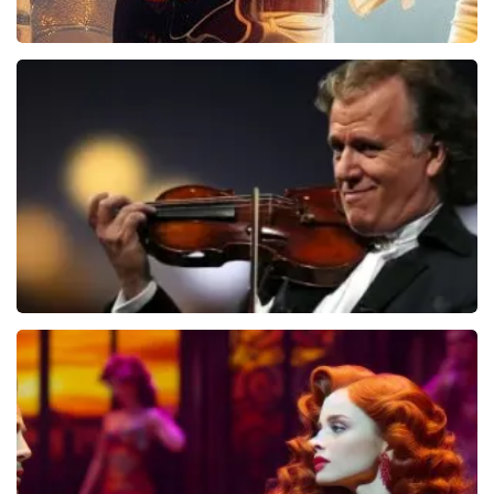
Bee Gees Forever
845+
reviews
BEKIJKEN
Andre Rieu
5618+
reviews
BEKIJKEN