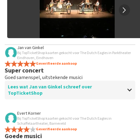
Jan van Ginkel
Bij TopTicketShop kaarten gekocht voor The Dutch Eagles in Parktheater
Eindhoven, Eindhoven
Geverifieerde aankoop
Super concert
Goed samenspel, uitstekende musici
Lees wat Jan van Ginkel schreef over
TopTicketShop
Beoordeling van Jan van Ginkel over
TopTicketShop
Evert Korner
Bij TopTicketShop kaarten gekocht voor The Dutch Eagles in
Prima geregeld
Schaffelaartheater, Barneveld
Geverifieerde aankoop
Goede musici