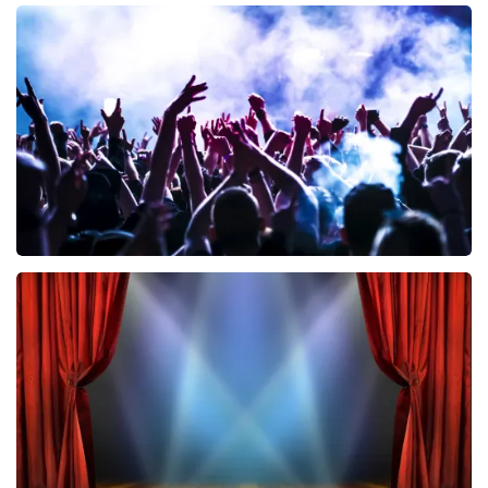
Teddy Swims
461
laatste 30 minuten
BESTEL NU
Megadeth
322
laatste 30 minuten
BESTEL NU