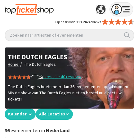
Op basis van
113.242
reviews
Zoeken naar artiesten of evenementen
THE DUTCH EAGLES
/
Home
The Dutch Eagles
Lees alle 40 reviews
The Dutch Eagles heeft meer dan 36 evenementen op dit moment.
Mis de show van The Dutch Eagles niet en bestel nu direct uw
tickets!
Kalender
Alle Locaties
36
evenementen in
Nederland