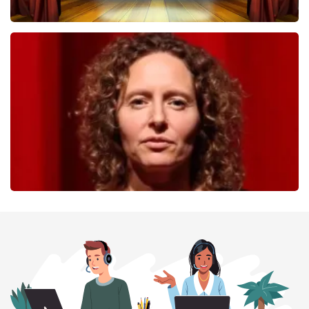
40 45 De Musical
233
laatste 30 minuten
BESTEL NU
Esther van der Voort
226
laatste 30 minuten
BESTEL NU