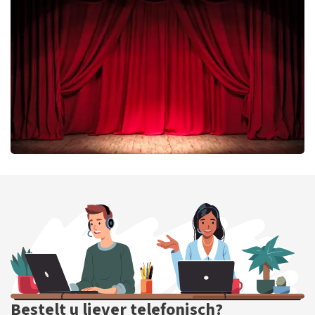
Megadeth
335
laatste 30 minuten
BESTEL NU
Job Knoester
299
laatste 30 minuten
BESTEL NU
Bestelt u liever telefonisch?