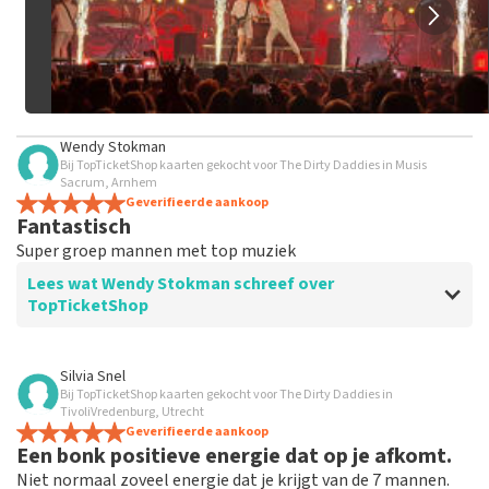
Wendy Stokman
Bij TopTicketShop kaarten gekocht voor The Dirty Daddies in Musis
Sacrum, Arnhem
Geverifieerde aankoop
Fantastisch
Super groep mannen met top muziek
Lees wat Wendy Stokman schreef over
TopTicketShop
Beoordeling van Wendy Stokman over
TopTicketShop
Silvia Snel
Bij TopTicketShop kaarten gekocht voor The Dirty Daddies in
Prima
TivoliVredenburg, Utrecht
Geverifieerde aankoop
Een bonk positieve energie dat op je afkomt.
Niet normaal zoveel energie dat je krijgt van de 7 mannen.