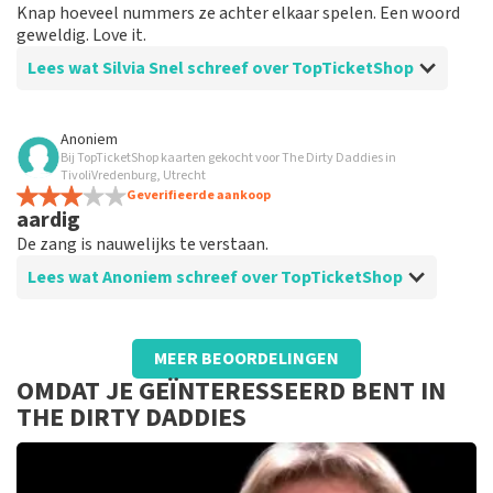
Knap hoeveel nummers ze achter elkaar spelen. Een woord
geweldig. Love it.
Lees wat Silvia Snel schreef over TopTicketShop
Beoordeling van Silvia Snel over
TopTicketShop
Anoniem
Bij TopTicketShop kaarten gekocht voor The Dirty Daddies in
Prima
TivoliVredenburg, Utrecht
Prima
Geverifieerde aankoop
aardig
De zang is nauwelijks te verstaan.
Lees wat Anoniem schreef over TopTicketShop
Beoordeling van Anoniem over
TopTicketShop
MEER BEOORDELINGEN
zoals het hoort
OMDAT JE GEÏNTERESSEERD BENT IN
THE DIRTY DADDIES