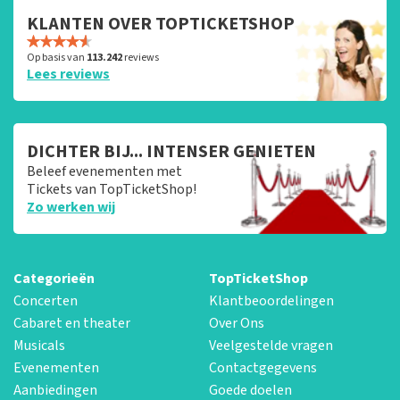
KLANTEN OVER TOPTICKETSHOP
Op basis van
113.242
reviews
Lees reviews
DICHTER BIJ... INTENSER GENIETEN
Beleef evenementen met
Tickets van TopTicketShop!
Zo werken wij
Categorieën
TopTicketShop
Concerten
Klantbeoordelingen
Cabaret en theater
Over Ons
Musicals
Veelgestelde vragen
Evenementen
Contactgegevens
Aanbiedingen
Goede doelen