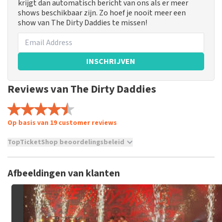
krijgt dan automatisch bericht van ons als er meer
shows beschikbaar zijn. Zo hoef je nooit meer een
show van The Dirty Daddies te missen!
INSCHRIJVEN
Reviews van The Dirty Daddies
Op basis van 19 customer reviews
TopTicketShop beoordelingsbeleid
TopTicketShop verzamelt reviews van echte klanten. Het is
niet mogelijk om een review achter te laten als je geen
Afbeeldingen van klanten
tickets hebt aangeschaft bij TopTicketShop. Reviews met
grof taalgebruik en/of onwaarheden worden niet geplaatst.
Het kan enkele weken duren voordat een review wordt
geplaatst.