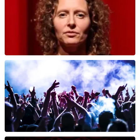
BESTEL NU
Esther van der Voort
392
laatste 30 minuten
BESTEL NU