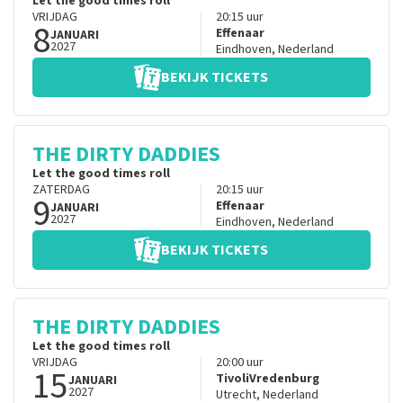
Let the good times roll
VRIJDAG
20:15
uur
8
Effenaar
JANUARI
2027
Eindhoven
,
Nederland
BEKIJK TICKETS
THE DIRTY DADDIES
Let the good times roll
ZATERDAG
20:15
uur
9
Effenaar
JANUARI
2027
Eindhoven
,
Nederland
BEKIJK TICKETS
THE DIRTY DADDIES
Let the good times roll
VRIJDAG
20:00
uur
15
TivoliVredenburg
JANUARI
2027
Utrecht
,
Nederland