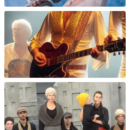
Frozen De Musical
67
reviews
BEKIJKEN
Bee Gees Forever
845+
reviews
BEKIJKEN