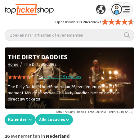
Op basis van
113.242
reviews
Zoeken naar artiesten of evenementen
THE DIRTY DADDIES
/
Home
The Dirty Daddies
Lees alle 19 reviews
The Dirty Daddies heeft meer dan 26 evenementen op dit
moment. Mis de show van The Dirty Daddies niet en bestel nu
direct uw tickets!
Foto: The Dirty Daddies - Foto GorissM (Flickr) (CC BY-SA 2.0)
Kalender
Alle Locaties
26
evenementen in
Nederland