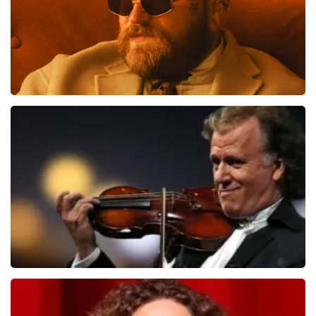
Teddy Swims
551
laatste 30 minuten
BESTEL NU
Andre Rieu
526
laatste 30 minuten