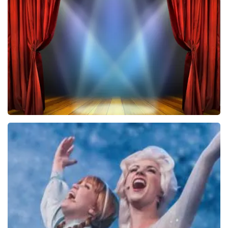
Saturday Night Fever
60
reviews
BEKIJKEN
40 45 De Musical
2588+
reviews
BEKIJKEN