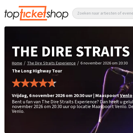
Zoeken naar artiesten of eve
THE DIRE STRAITS
/
/
Home
The Dire Straits Experience
6 november 2026 om 20:30
The Long Highway Tour
vrijdag
,
6 november 2026 om 20:30
uur
|
Maaspoort
Venlo
Bent u fan van The Dire Straits Experience? Dan heeft u gel
november 2026 om 20:30 uur op locatie Maaspoort Venlo. De
Venlo.