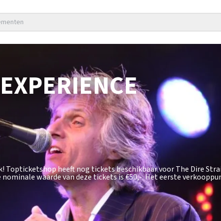
nementen
 EXPERIENCE
uk! Topticketshop heeft nog tickets beschikbaar voor The Dire Stra
 nominale waarde van deze tickets is
€50,-
. Het eerste verkooppu