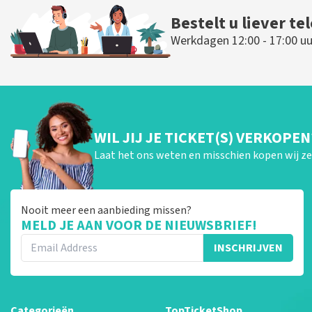
Bestelt u liever te
Werkdagen 12:00 - 17:00 uu
WIL JIJ JE TICKET(S) VERKOPEN
Laat het ons weten en misschien kopen wij ze 
Nooit meer een aanbieding missen?
MELD JE AAN VOOR DE NIEUWSBRIEF!
INSCHRIJVEN
Categorieën
TopTicketShop