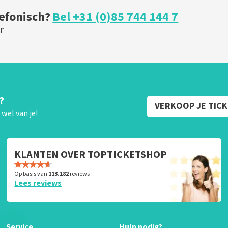
lefonisch?
Bel +31 (0)85 744 144 7
r
?
VERKOOP JE TIC
wel van je!
KLANTEN OVER TOPTICKETSHOP
Op basis van
113.182
reviews
Lees reviews
Service
Hulp nodig?