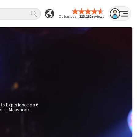
Op basis van
113.182
reviews
its Experience op 6
nt is Maaspoort