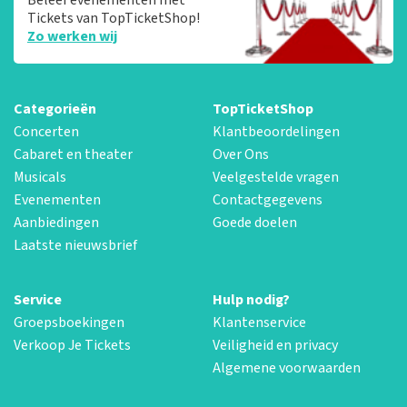
Tickets van TopTicketShop!
Zo werken wij
Categorieën
TopTicketShop
Concerten
Klantbeoordelingen
Cabaret en theater
Over Ons
Musicals
Veelgestelde vragen
Evenementen
Contactgegevens
Aanbiedingen
Goede doelen
Laatste nieuwsbrief
Service
Hulp nodig?
Groepsboekingen
Klantenservice
Verkoop Je Tickets
Veiligheid en privacy
Algemene voorwaarden