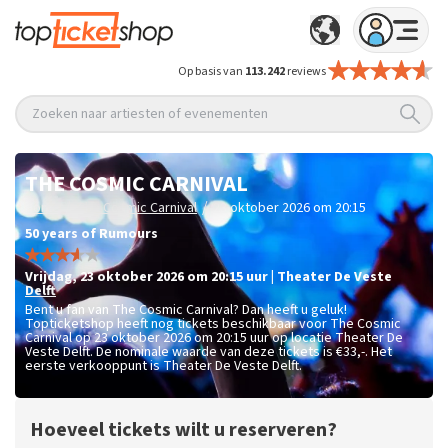
Op basis van
113.242
reviews
Zoeken naar artiesten of evenementen
THE COSMIC CARNIVAL
/
/
Home
The Cosmic Carnival
23 oktober 2026 om 20:15
50 years of Rumours
vrijdag
,
23 oktober 2026 om 20:15
uur
|
Theater De Veste
Delft
Bent u fan van The Cosmic Carnival? Dan heeft u geluk!
Topticketshop heeft nog tickets beschikbaar voor The Cosmic
Carnival op 23 oktober 2026 om 20:15 uur op locatie Theater De
Veste Delft. De nominale waarde van deze tickets is
€33,-
. Het
eerste verkooppunt is Theater De Veste Delft.
Hoeveel tickets wilt u reserveren?