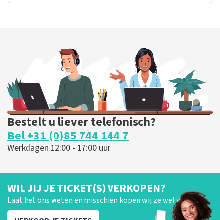
Bestelt u liever telefonisch?
Bel +31 (0)85 744 144 7
Werkdagen 12:00 - 17:00 uur
WIL JIJ JE TICKET(S) VERKOPEN?
Laat het ons weten en misschien kopen wij ze wel van je!