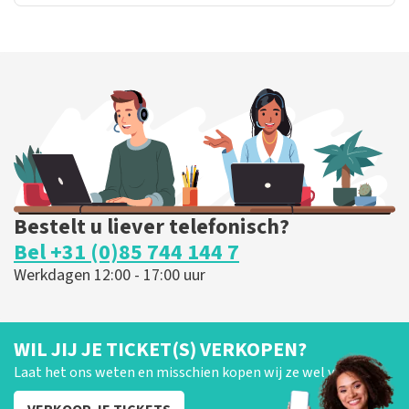
Bestelt u liever telefonisch?
Bel +31 (0)85 744 144 7
Werkdagen 12:00 - 17:00 uur
WIL JIJ JE TICKET(S) VERKOPEN?
Laat het ons weten en misschien kopen wij ze wel van je!