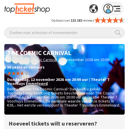
Op basis van
113.182
reviews
Zoeken naar artiesten of evenementen
THE COSMIC CARNIVAL
/
/
Home
The Cosmic Carnival
12 november 2026 om 20:00
50 years of rumours
donderdag
,
12 november 2026 om 20:00
uur
|
Theater T
Voorhuys
Emmeloord
Bent u fan van The Cosmic Carnival? Dan heeft u geluk!
Topticketshop heeft nog tickets beschikbaar voor The Cosmic
Carnival op 12 november 2026 om 20:00 uur op locatie Theater T
Voorhuys Emmeloord. De nominale waarde van deze tickets is
€38,-
. Het eerste verkooppunt is Theater T Voorhuys Emmeloord.
Hoeveel tickets wilt u reserveren?