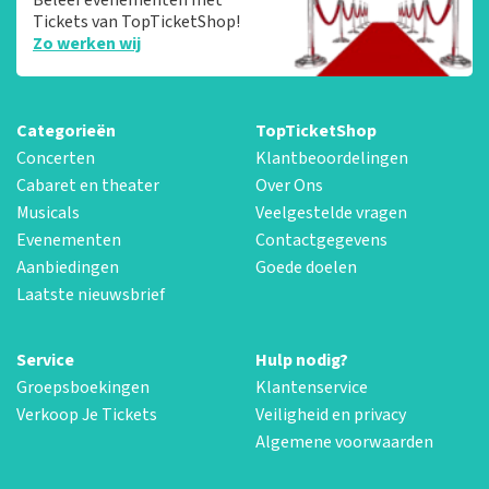
Tickets van TopTicketShop!
Zo werken wij
Categorieën
TopTicketShop
Concerten
Klantbeoordelingen
Cabaret en theater
Over Ons
Musicals
Veelgestelde vragen
Evenementen
Contactgegevens
Aanbiedingen
Goede doelen
Laatste nieuwsbrief
Service
Hulp nodig?
Groepsboekingen
Klantenservice
Verkoop Je Tickets
Veiligheid en privacy
Algemene voorwaarden