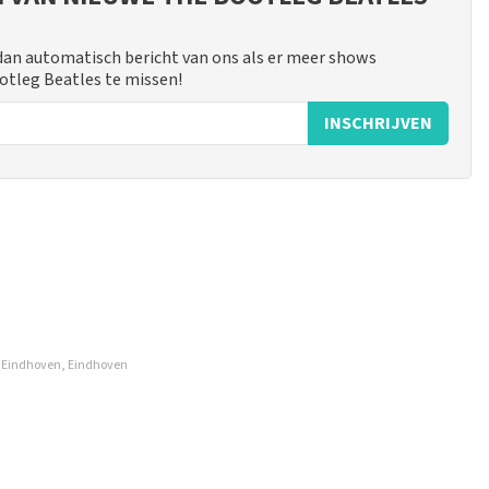
 dan automatisch bericht van ons als er meer shows
otleg Beatles te missen!
INSCHRIJVEN
 mogelijk om een review achter te laten als je geen tickets
w Eindhoven, Eindhoven
ruik en/of onwaarheden worden niet geplaatst. Het kan enkele