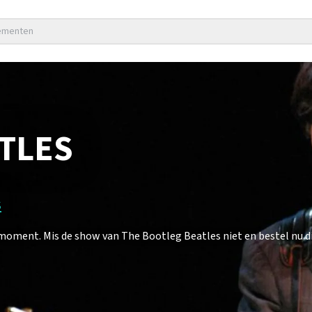
nementen
TLES
s
oment. Mis de show van The Bootleg Beatles niet en bestel nu di