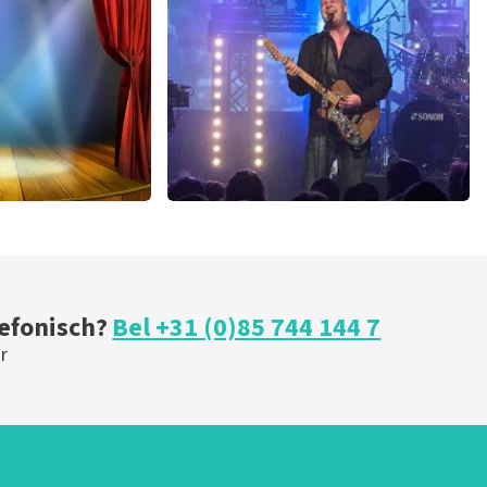
U
BESTEL NU
ical
Blof
 minuten
369
laatste 30 minuten
U
BESTEL NU
lefonisch?
Bel +31 (0)85 744 144 7
r