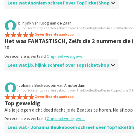
Lees wat Anoniem schreef over TopTicketShop
Beoordeling van Anoniem over
TopTicketShop
j.b. hijink
van
Koog aan de Zaan
Bij TopTicketShop kaarten gekocht voor The Bootleg Beatles in TivoliVredenbu
Prima
Geverifieerde aankoop
De recensie is vertaald
Origineel weergeven
Het was FANTASTISCH, Zelfs die 2 nummers die ik 
10
De recensie is vertaald
Origineel weergeven
Lees wat j.b. hijink schreef over TopTicketShop
Beoordeling van j.b. hijink over
TopTicketShop
- Johanna Beukeboom
van
Amsterdam
Bij TopTicketShop kaarten gekocht voor The Bootleg Beatles in Poppodium Q
Toen ik boekte stond het concert gepland voo
Geverifieerde aankoop
Later bleek het 06-2 te zijn, gezeik met hote
Top geweldig
Laag. Lang wachten op tickets.
Als je je ogen dicht deed dacht je de Beatles te horen. Na afl
De recensie is vertaald
Origineel weergeven
De recensie is vertaald
Origineel weergeven
Reactie van TopTicketShop
Lees wat - Johanna Beukeboom schreef over TopTicket