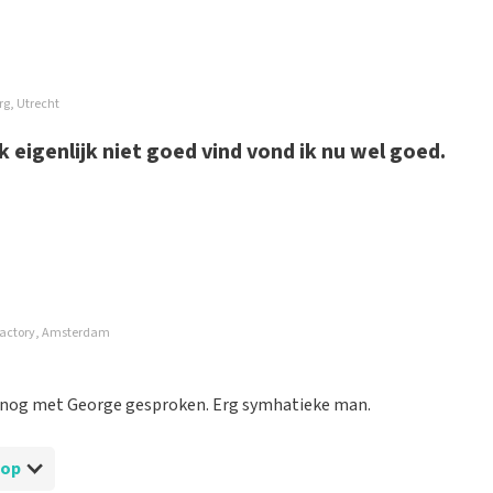
rg, Utrecht
eigenlijk niet goed vind vond ik nu wel goed.
 Factory, Amsterdam
r 4-2. Had ook meteen een hotel geboekt.
lomboeking.
oop nog met George gesproken. Erg symhatieke man.
Shop