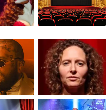
man
Saturday Night Fever
4
reviews
60
reviews
N
BEKIJKEN
ms
Esther van der Voort
 minuten
654
laatste 30 minuten