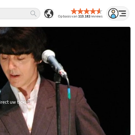
Op basis van
113.182
reviews
rect uw tickets!