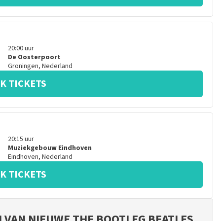
20:00
uur
De Oosterpoort
Groningen
,
Nederland
K TICKETS
20:15
uur
Muziekgebouw Eindhoven
Eindhoven
,
Nederland
K TICKETS
JN VAN NIEUWE THE BOOTLEG BEATLES