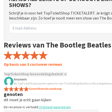
SHOWS?
Schrijf je in voor het TopTicketShop TICKETALERT. Je krijgt
beschikbaar zijn. Zo hoef je nooit meer een show van The Bo
Reviews van The Bootleg Beatles
Op basis van 3 customer reviews
TopTicketShop beoordelingsbeleid
Anoniem
TopTicketShop verzamelt reviews van echte klanten. Het is niet
Bij TopTicketShop kaarten gekocht voor The Bootleg Beatles in Muziekgebou
hebt aangeschaft bij TopTicketShop. Reviews met grof taalgeb
Geverifieerde aankoop
genoten
weken duren voordat een review wordt geplaatst.
dit moet je echt gaan kijken
De recensie is vertaald
Origineel weergeven