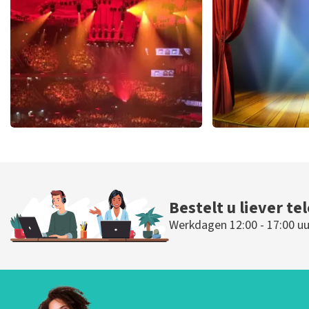
BESTEL NU
BESTEL N
Vrienden Van Amstel Live
40 45 De Mus
433
laatste 30 minuten
420
laatste 30
BESTEL NU
BESTEL N
Bestelt u liever te
Werkdagen 12:00 - 17:00 uu