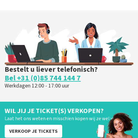
Bestelt u liever telefonisch?
Bel +31 (0)85 744 144 7
Werkdagen 12:00 - 17:00 uur
WIL JIJ JE TICKET(S) VERKOPEN?
Laat het ons weten en misschien kopen wij ze wel van je!
VERKOOP JE TICKETS