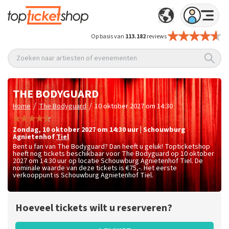
Op basis van
113.182
reviews
Zoeken naar artiesten of evenementen
THE BODYGUARD
/
/
Home
The Bodyguard
10 oktober 2027 om 14:30
zondag
,
10 oktober 2027 om 14:30
uur
|
Schouwburg
Agnietenhof
Tiel
Bent u fan van The Bodyguard? Dan heeft u geluk! Topticketshop
heeft nog tickets beschikbaar voor The Bodyguard op 10 oktober
2027 om 14:30 uur op locatie Schouwburg Agnietenhof Tiel. De
nominale waarde van deze tickets is
€75,-
. Het eerste
verkooppunt is Schouwburg Agnietenhof Tiel.
Hoeveel tickets wilt u reserveren?