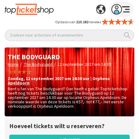
Op basis van
113.182
reviews
Zoeken naar artiesten of evenementen
THE BODYGUARD
/
/
Home
The Bodyguard
12 september 2027 om 14:30
zondag
,
12 september 2027 om 14:30
uur
|
Orpheus
Apeldoorn
Bent u fan van The Bodyguard? Dan heeft u geluk! Topticketshop
heeft nog tickets beschikbaar voor The Bodyguard op 12
september 2027 om 14:30 uur op locatie Orpheus Apeldoorn. De
nominale waarde van deze tickets is
€57,- tot €77,-
. Het eerste
verkooppunt is Orpheus Apeldoorn.
Hoeveel tickets wilt u reserveren?