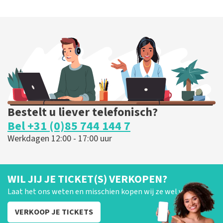
Bestelt u liever telefonisch?
Bel +31 (0)85 744 144 7
Werkdagen 12:00 - 17:00 uur
WIL JIJ JE TICKET(S) VERKOPEN?
Laat het ons weten en misschien kopen wij ze wel van je!
VERKOOP JE TICKETS