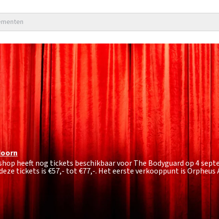
nementen
doorn
tshop heeft nog tickets beschikbaar voor The Bodyguard op 4 sep
eze tickets is
€57,- tot €77,-
. Het eerste verkooppunt is Orpheus