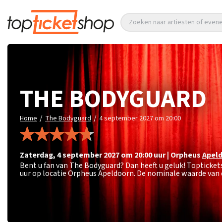
Zoeken naar artiesten of eve
THE BODYGUARD
/
/
Home
The Bodyguard
4 september 2027 om 20:00
zaterdag
,
4 september 2027 om 20:00
uur
|
Orpheus
Apel
Bent u fan van The Bodyguard? Dan heeft u geluk! Topticke
uur op locatie Orpheus Apeldoorn. De nominale waarde van d