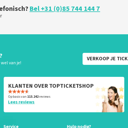
lefonisch?
Bel +31 (0)85 744 144 7
r
?
VERKOOP JE TIC
wel van je!
KLANTEN OVER TOPTICKETSHOP
Op basis van
113.242
reviews
Lees reviews
Service
Hulp nodig?