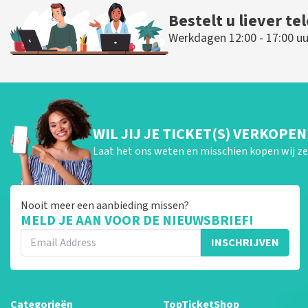
Bestelt u liever te
Werkdagen 12:00 - 17:00 uu
WIL JIJ JE TICKET(S) VERKOPEN
Laat het ons weten en misschien kopen wij ze 
Nooit meer een aanbieding missen?
MELD JE AAN VOOR DE NIEUWSBRIEF!
INSCHRIJVEN
Categorieën
TopTicketShop