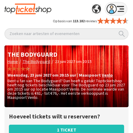
Op basis van
113.182
reviews
Zoeken naar artiesten of evenementen
THE BODYGUARD
/
/
Home
The Bodyguard
23 juni 2027 om 20:15
woensdag
,
23 juni 2027 om 20:15
uur
|
Maaspoort
Venlo
Bent u fan van The Bodyguard? Dan heeft u geluk! Topticketshop
heeft nog tickets beschikbaar voor The Bodyguard op 23 juni 2027
om 20:15 uur op locatie Maaspoort Venlo. De nominale waarde van
deze tickets is
€61,- tot €76,-
. Het eerste verkooppunt is
Maaspoort Venlo.
Hoeveel tickets wilt u reserveren?
1 TICKET