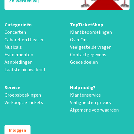
Zo werken wij
Categorieën
TopTicketShop
Concerten
Klantbeoordelingen
Cabaret en theater
Over Ons
Musicals
Veelgestelde vragen
Evenementen
Contactgegevens
Aanbiedingen
Goede doelen
Laatste nieuwsbrief
Service
Hulp nodig?
Groepsboekingen
Klantenservice
Verkoop Je Tickets
Veiligheid en privacy
Algemene voorwaarden
Inloggen