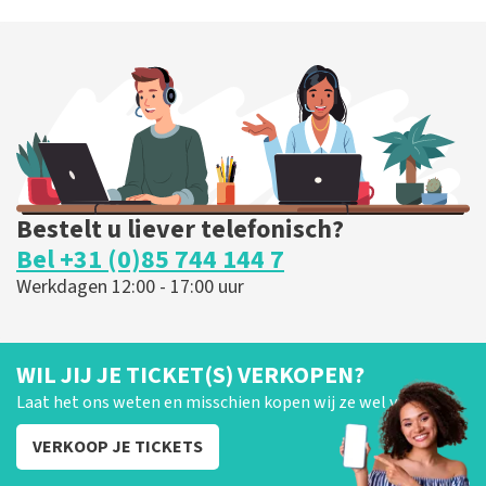
Bestelt u liever telefonisch?
Bel +31 (0)85 744 144 7
Werkdagen 12:00 - 17:00 uur
WIL JIJ JE TICKET(S) VERKOPEN?
Laat het ons weten en misschien kopen wij ze wel van je!
VERKOOP JE TICKETS