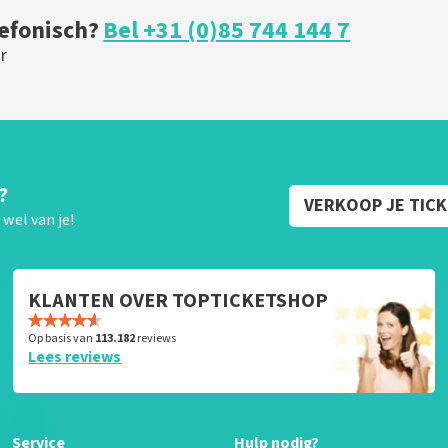
lefonisch?
Bel +31 (0)85 744 144 7
r
?
VERKOOP JE TIC
wel van je!
KLANTEN OVER TOPTICKETSHOP
Op basis van
113.182
reviews
Lees reviews
Service
Hulp nodig?