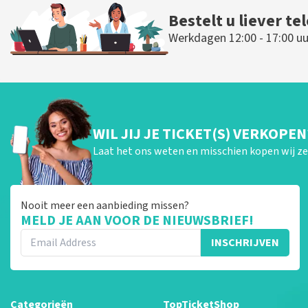
Bestelt u liever te
Werkdagen 12:00 - 17:00 uu
WIL JIJ JE TICKET(S) VERKOPEN
Laat het ons weten en misschien kopen wij ze 
Nooit meer een aanbieding missen?
MELD JE AAN VOOR DE NIEUWSBRIEF!
INSCHRIJVEN
Categorieën
TopTicketShop