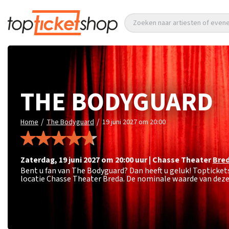
Zoeken naar artiesten of eve
THE BODYGUARD
/
/
Home
The Bodyguard
19 juni 2027 om 20:00
zaterdag
,
19 juni 2027 om 20:00
uur
|
Chasse Theater
Bre
Bent u fan van The Bodyguard? Dan heeft u geluk! Topticket
locatie Chasse Theater Breda. De nominale waarde van deze 