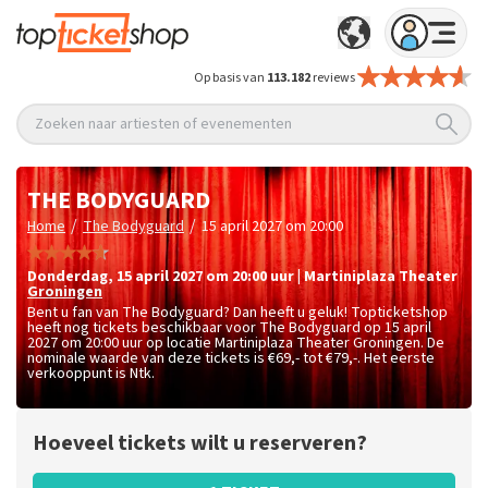
Op basis van
113.182
reviews
Zoeken naar artiesten of evenementen
THE BODYGUARD
/
/
Home
The Bodyguard
15 april 2027 om 20:00
donderdag
,
15 april 2027 om 20:00
uur
|
Martiniplaza Theater
Groningen
Bent u fan van The Bodyguard? Dan heeft u geluk! Topticketshop
heeft nog tickets beschikbaar voor The Bodyguard op 15 april
2027 om 20:00 uur op locatie Martiniplaza Theater Groningen. De
nominale waarde van deze tickets is
€69,- tot €79,-
. Het eerste
verkooppunt is Ntk.
Hoeveel tickets wilt u reserveren?