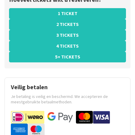
Hoeveel tickets wilt u reserveren?
1 TICKET
2 TICKETS
3 TICKETS
4 TICKETS
5+ TICKETS
Veilig betalen
Je betaling is veilig en beschermd. We accepteren de
meestgebruikte betaalmethoden.