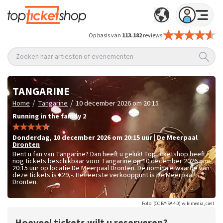
Op basis van
113.182
reviews
Zoeken naar artiesten of evenementen
TANGARINE
/
/
Home
Tangarine
10 december 2026 om 20:15
Running in the family 2
donderdag
,
10 december 2026 om 20:15
uur
|
De Meerpaal
Dronten
Bent u fan van Tangarine? Dan heeft u geluk! Topticketshop heeft
nog tickets beschikbaar voor Tangarine op 10 december 2026 om
20:15 uur op locatie De Meerpaal Dronten. De nominale waarde van
deze tickets is
€29,-
. Het eerste verkooppunt is De Meerpaal
Dronten.
Foto: (CC BY-SA 4.0) wikimedia, ciell