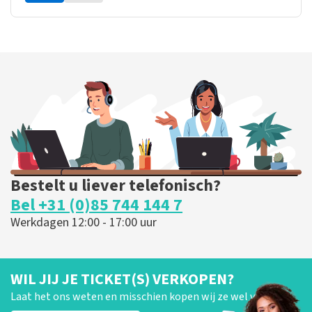
Bestelt u liever telefonisch?
Bel +31 (0)85 744 144 7
Werkdagen 12:00 - 17:00 uur
WIL JIJ JE TICKET(S) VERKOPEN?
Laat het ons weten en misschien kopen wij ze wel van je!