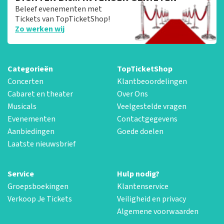
Beleef evenementen met
Tickets van TopTicketShop!
Zo werken wij
Categorieën
TopTicketShop
Concerten
Klantbeoordelingen
Cabaret en theater
Over Ons
Musicals
Veelgestelde vragen
Evenementen
Contactgegevens
Aanbiedingen
Goede doelen
Laatste nieuwsbrief
Service
Hulp nodig?
Groepsboekingen
Klantenservice
Verkoop Je Tickets
Veiligheid en privacy
Algemene voorwaarden