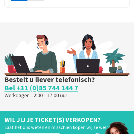
Bestelt u liever telefonisch?
Bel +31 (0)85 744 144 7
Werkdagen 12:00 - 17:00 uur
WIL JIJ JE TICKET(S) VERKOPEN?
Laat het ons weten en misschien kopen wij ze wel van je!