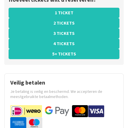
Hoeveel tickets wilt u reserveren?
1 TICKET
2 TICKETS
3 TICKETS
4 TICKETS
5+ TICKETS
Veilig betalen
Je betaling is veilig en beschermd. We accepteren de
meestgebruikte betaalmethoden.