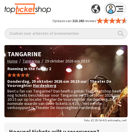
Op basis van
113.242
reviews
Zoeken naar artiesten of evenementen
TANGARINE
/
/
Home
Tangarine
29 oktober 2026 om 20:15
Running in the family 2
donderdag
,
29 oktober 2026 om 20:15
uur
|
Theater De
Voorveghter
Hardenberg
Bent u fan van Tangarine? Dan heeft u geluk! Topticketshop heeft
nog tickets beschikbaar voor Tangarine op 29 oktober 2026 om
20:15 uur op locatie Theater De Voorveghter Hardenberg. De
nominale waarde van deze tickets is
€29,-
. Het eerste
verkooppunt is Theater De Voorveghter Hardenberg.
Foto: (CC BY-SA 4.0) wikimedia, ciell