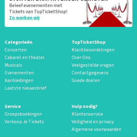
Beleef evenementen met
Tickets van TopTicketShop!
Zo werken wij
Categorieën
TopTicketShop
Concerten
Klantbeoordelingen
Cabaret en theater
Over Ons
Musicals
Veelgestelde vragen
Evenementen
Contactgegevens
Aanbiedingen
Goede doelen
Laatste nieuwsbrief
Service
Hulp nodig?
Groepsboekingen
Klantenservice
Verkoop Je Tickets
Veiligheid en privacy
Algemene voorwaarden