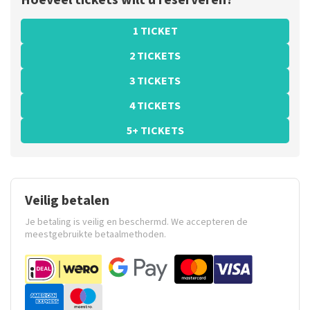
Hoeveel tickets wilt u reserveren?
1 TICKET
2 TICKETS
3 TICKETS
4 TICKETS
5+ TICKETS
Veilig betalen
Je betaling is veilig en beschermd. We accepteren de
meestgebruikte betaalmethoden.