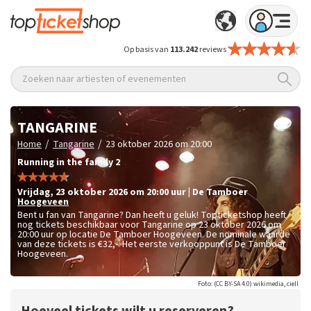
Op basis van
113.242
reviews
Zoeken naar artiesten of evenementen
TANGARINE
/
/
Home
Tangarine
23 oktober 2026 om 20:00
Running in the family 2
vrijdag
,
23 oktober 2026 om 20:00
uur
|
De Tamboer
Hoogeveen
Bent u fan van Tangarine? Dan heeft u geluk! Topticketshop heeft
nog tickets beschikbaar voor Tangarine op 23 oktober 2026 om
20:00 uur op locatie De Tamboer Hoogeveen. De nominale waarde
van deze tickets is
€32,-
. Het eerste verkooppunt is De Tamboer
Hoogeveen.
Foto: (CC BY-SA 4.0) wikimedia, ciell