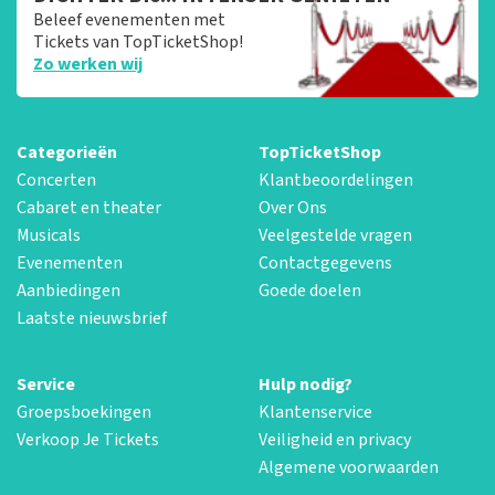
Beleef evenementen met
Tickets van TopTicketShop!
Zo werken wij
Categorieën
TopTicketShop
Concerten
Klantbeoordelingen
Cabaret en theater
Over Ons
Musicals
Veelgestelde vragen
Evenementen
Contactgegevens
Aanbiedingen
Goede doelen
Laatste nieuwsbrief
Service
Hulp nodig?
Groepsboekingen
Klantenservice
Verkoop Je Tickets
Veiligheid en privacy
Algemene voorwaarden