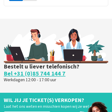
Bestelt u liever telefonisch?
Bel +31 (0)85 744 144 7
Werkdagen 12:00 - 17:00 uur
WIL JIJ JE TICKET(S) VERKOPEN?
Laat het ons weten en misschien kopen wij ze wel van je!