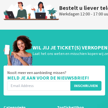
Bestelt u liever te
Werkdagen 12:00 - 17:00 uu
WIL JIJ JE TICKET(S) VERKOPEN
Laat het ons weten en misschien kopen wij ze 
Nooit meer een aanbieding missen?
MELD JE AAN VOOR DE NIEUWSBRIEF!
INSCHRIJVEN
Categorieën
TopTicketShop