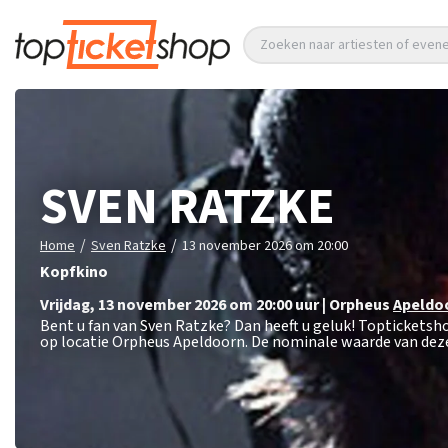
Zoeken naar artiesten of eve
SVEN RATZKE
/
/
Home
Sven Ratzke
13 november 2026 om 20:00
Kopfkino
vrijdag
,
13 november 2026 om 20:00
uur
|
Orpheus
Apeldo
Bent u fan van Sven Ratzke? Dan heeft u geluk! Topticketsh
op locatie Orpheus Apeldoorn. De nominale waarde van deze