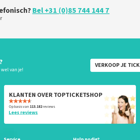
lefonisch?
Bel +31 (0)85 744 144 7
r
?
VERKOOP JE TIC
wel van je!
KLANTEN OVER TOPTICKETSHOP
Op basis van
113.182
reviews
Lees reviews
Service
Hulp nodig?