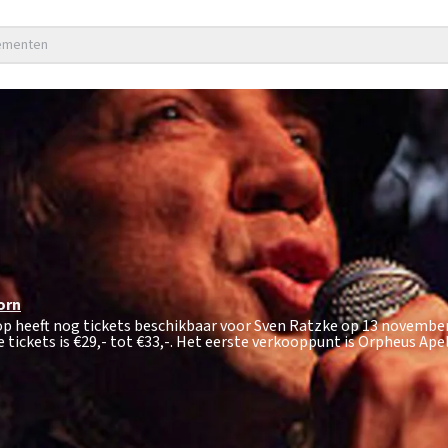
nementen
orn
op heeft nog tickets beschikbaar voor Sven Ratzke op 13 novembe
 tickets is
€29,- tot €33,-
. Het eerste verkooppunt is Orpheus Ape