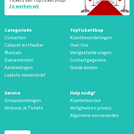
Tickets van TopTicketShop!
Zo werken wij
Categorieën
TopTicketShop
Concerten
Klantbeoordelingen
Cabaret en theater
Over Ons
Musicals
Veelgestelde vragen
Evenementen
Contactgegevens
Aanbiedingen
Goede doelen
Laatste nieuwsbrief
Service
Hulp nodig?
Groepsboekingen
Klantenservice
Verkoop Je Tickets
Veiligheid en privacy
Algemene voorwaarden