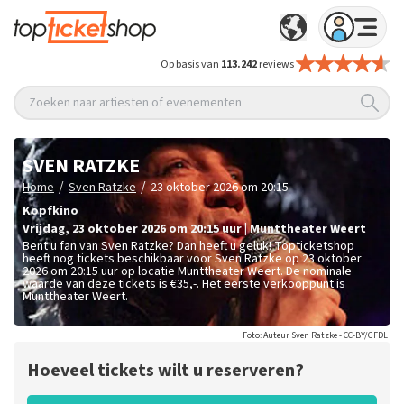
Op basis van
113.242
reviews
Zoeken naar artiesten of evenementen
SVEN RATZKE
/
/
Home
Sven Ratzke
23 oktober 2026 om 20:15
Kopfkino
vrijdag
,
23 oktober 2026 om 20:15
uur
|
Munttheater
Weert
Bent u fan van Sven Ratzke? Dan heeft u geluk! Topticketshop
heeft nog tickets beschikbaar voor Sven Ratzke op 23 oktober
2026 om 20:15 uur op locatie Munttheater Weert. De nominale
waarde van deze tickets is
€35,-
. Het eerste verkooppunt is
Munttheater Weert.
Foto: Auteur Sven Ratzke - CC-BY/GFDL
Hoeveel tickets wilt u reserveren?