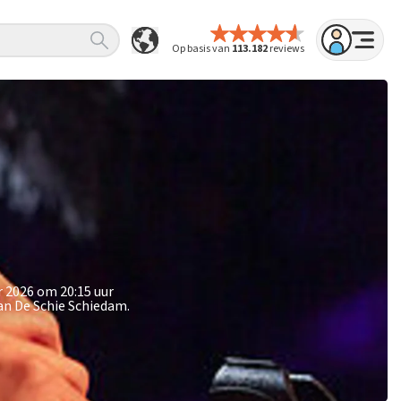
Op basis van
113.182
reviews
r 2026 om 20:15 uur
an De Schie Schiedam.