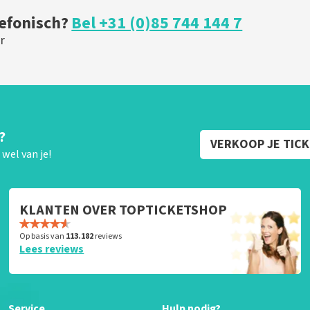
lefonisch?
Bel +31 (0)85 744 144 7
r
?
VERKOOP JE TIC
wel van je!
KLANTEN OVER TOPTICKETSHOP
Op basis van
113.182
reviews
Lees reviews
Service
Hulp nodig?