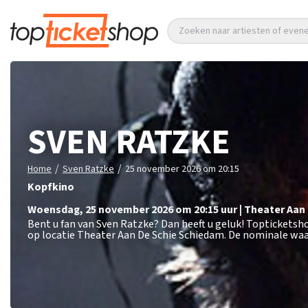
Zoeken naar artiesten of eve
SVEN RATZKE
/
/
Home
Sven Ratzke
25 november 2026 om 20:15
Kopfkino
woensdag
,
25 november 2026 om 20:15
uur
|
Theater Aan 
Bent u fan van Sven Ratzke? Dan heeft u geluk! Topticketsh
op locatie Theater Aan De Schie Schiedam. De nominale waar