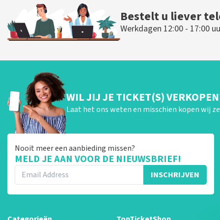
Bestelt u liever te
Werkdagen 12:00 - 17:00 uu
WIL JIJ JE TICKET(S) VERKOPEN
Laat het ons weten en misschien kopen wij ze 
Nooit meer een aanbieding missen?
MELD JE AAN VOOR DE NIEUWSBRIEF!
INSCHRIJVEN
Categorieën
TopTicketShop