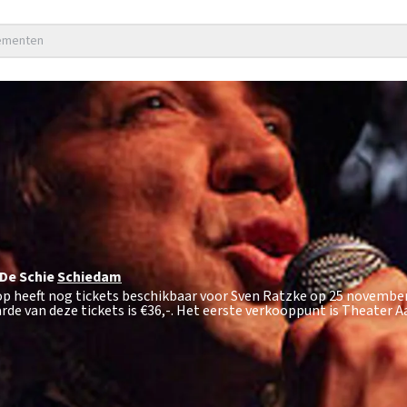
nementen
De Schie
Schiedam
op heeft nog tickets beschikbaar voor Sven Ratzke op 25 novembe
de van deze tickets is
€36,-
. Het eerste verkooppunt is Theater A