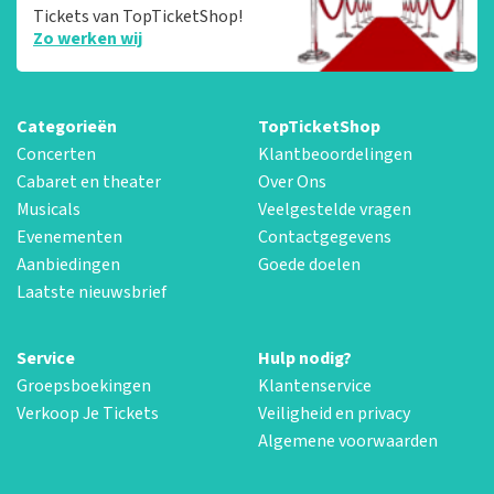
Tickets van TopTicketShop!
Zo werken wij
Categorieën
TopTicketShop
Concerten
Klantbeoordelingen
Cabaret en theater
Over Ons
Musicals
Veelgestelde vragen
Evenementen
Contactgegevens
Aanbiedingen
Goede doelen
Laatste nieuwsbrief
Service
Hulp nodig?
Groepsboekingen
Klantenservice
Verkoop Je Tickets
Veiligheid en privacy
Algemene voorwaarden