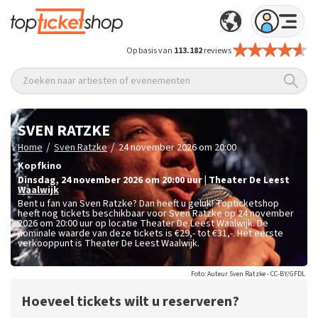
Op basis van
113.182
reviews
Zoeken naar artiesten of evenementen
SVEN RATZKE
/
/
Home
Sven Ratzke
24 november 2026 om 20:00
Kopfkino
dinsdag
,
24 november 2026 om 20:00
uur
|
Theater De Leest
Waalwijk
Bent u fan van Sven Ratzke? Dan heeft u geluk! Topticketshop
heeft nog tickets beschikbaar voor Sven Ratzke op 24 november
2026 om 20:00 uur op locatie Theater De Leest Waalwijk. De
nominale waarde van deze tickets is
€29,- tot €31,-
. Het eerste
verkooppunt is Theater De Leest Waalwijk.
Foto: Auteur Sven Ratzke - CC-BY/GFDL
Hoeveel tickets wilt u reserveren?