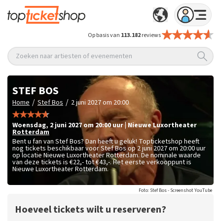
Op basis van
113.182
reviews
Zoeken naar artiesten of evenementen
STEF BOS
/
/
Home
Stef Bos
2 juni 2027 om 20:00
woensdag
,
2 juni 2027 om 20:00
uur
|
Nieuwe Luxortheater
Rotterdam
Bent u fan van Stef Bos? Dan heeft u geluk! Topticketshop heeft
nog tickets beschikbaar voor Stef Bos op 2 juni 2027 om 20:00 uur
op locatie Nieuwe Luxortheater Rotterdam. De nominale waarde
van deze tickets is
€22,- tot €43,-
. Het eerste verkooppunt is
Nieuwe Luxortheater Rotterdam.
Foto: Stef Bos - Screenshot YouTube
Hoeveel tickets wilt u reserveren?