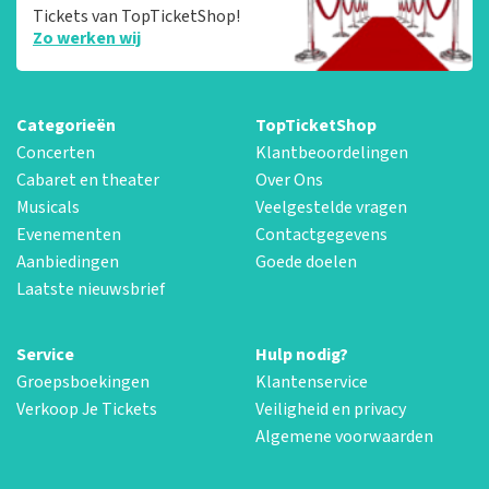
Tickets van TopTicketShop!
Zo werken wij
Categorieën
TopTicketShop
Concerten
Klantbeoordelingen
Cabaret en theater
Over Ons
Musicals
Veelgestelde vragen
Evenementen
Contactgegevens
Aanbiedingen
Goede doelen
Laatste nieuwsbrief
Service
Hulp nodig?
Groepsboekingen
Klantenservice
Verkoop Je Tickets
Veiligheid en privacy
Algemene voorwaarden