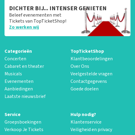
DICHTER BIJ... INTENSER GENIETEN
Beleef evenementen met
Tickets van TopTicketShop!
Zo werken wij
Categorieën
TopTicketShop
Concerten
Klantbeoordelingen
Cabaret en theater
Over Ons
Musicals
Veelgestelde vragen
Evenementen
Contactgegevens
Aanbiedingen
Goede doelen
Laatste nieuwsbrief
Service
Hulp nodig?
Groepsboekingen
Klantenservice
Verkoop Je Tickets
Veiligheid en privacy