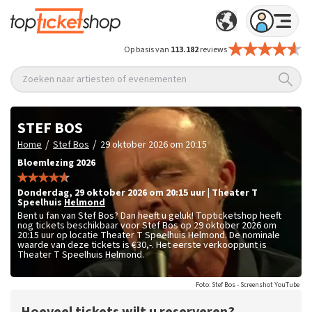
Op basis van
113.182
reviews
Zoeken naar artiesten of evenementen
STEF BOS
/
/
Home
Stef Bos
29 oktober 2026 om 20:15
Bloemlezing 2026
donderdag
,
29 oktober 2026 om 20:15
uur
|
Theater T
Speelhuis
Helmond
Bent u fan van Stef Bos? Dan heeft u geluk! Topticketshop heeft
nog tickets beschikbaar voor Stef Bos op 29 oktober 2026 om
20:15 uur op locatie Theater T Speelhuis Helmond. De nominale
waarde van deze tickets is
€30,-
. Het eerste verkooppunt is
Theater T Speelhuis Helmond.
Foto: Stef Bos - Screenshot YouTube