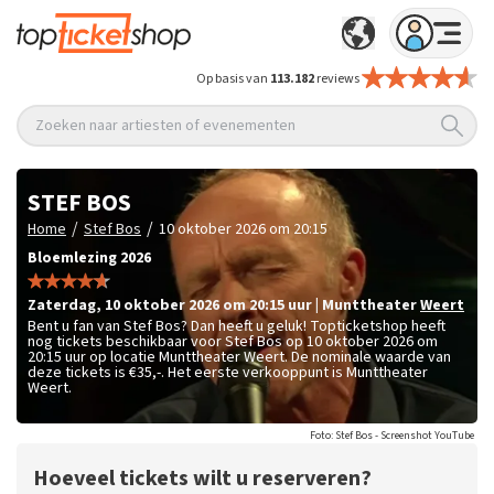
Op basis van
113.182
reviews
Zoeken naar artiesten of evenementen
STEF BOS
/
/
Home
Stef Bos
10 oktober 2026 om 20:15
Bloemlezing 2026
zaterdag
,
10 oktober 2026 om 20:15
uur
|
Munttheater
Weert
Bent u fan van Stef Bos? Dan heeft u geluk! Topticketshop heeft
nog tickets beschikbaar voor Stef Bos op 10 oktober 2026 om
20:15 uur op locatie Munttheater Weert. De nominale waarde van
deze tickets is
€35,-
. Het eerste verkooppunt is Munttheater
Weert.
Foto: Stef Bos - Screenshot YouTube
Hoeveel tickets wilt u reserveren?