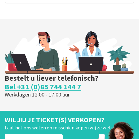
Bestelt u liever telefonisch?
Bel +31 (0)85 744 144 7
Werkdagen 12:00 - 17:00 uur
WIL JIJ JE TICKET(S) VERKOPEN?
Laat het ons weten en misschien kopen wij ze wel van je!