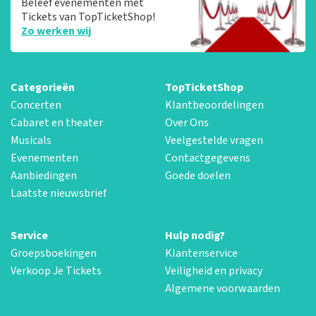
Beleef evenementen met
Tickets van TopTicketShop!
Zo werken wij
Categorieën
TopTicketShop
Concerten
Klantbeoordelingen
Cabaret en theater
Over Ons
Musicals
Veelgestelde vragen
Evenementen
Contactgegevens
Aanbiedingen
Goede doelen
Laatste nieuwsbrief
Service
Hulp nodig?
Groepsboekingen
Klantenservice
Verkoop Je Tickets
Veiligheid en privacy
Algemene voorwaarden