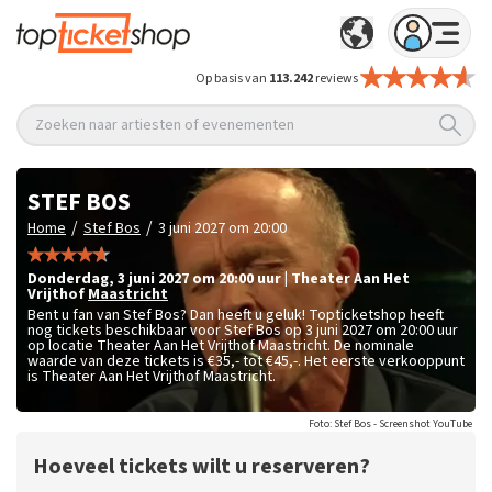
Op basis van
113.242
reviews
Zoeken naar artiesten of evenementen
STEF BOS
/
/
Home
Stef Bos
3 juni 2027 om 20:00
donderdag
,
3 juni 2027 om 20:00
uur
|
Theater Aan Het
Vrijthof
Maastricht
Bent u fan van Stef Bos? Dan heeft u geluk! Topticketshop heeft
nog tickets beschikbaar voor Stef Bos op 3 juni 2027 om 20:00 uur
op locatie Theater Aan Het Vrijthof Maastricht. De nominale
waarde van deze tickets is
€35,- tot €45,-
. Het eerste verkooppunt
is Theater Aan Het Vrijthof Maastricht.
Foto: Stef Bos - Screenshot YouTube
Hoeveel tickets wilt u reserveren?