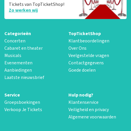
Tickets van TopTicketShop!
Zo werken wij
Categorieën
TopTicketShop
Concerten
Klantbeoordelingen
Cabaret en theater
Over Ons
Musicals
Veelgestelde vragen
Evenementen
Contactgegevens
Aanbiedingen
Goede doelen
Laatste nieuwsbrief
Service
Hulp nodig?
Groepsboekingen
Klantenservice
Verkoop Je Tickets
Veiligheid en privacy
Algemene voorwaarden