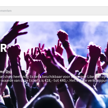
nementen
ER
amp
Oss
cketshop heeft nog tickets beschikbaar voor Someone Like Her op
 waarde van deze tickets is
€18,- tot €40,-
. Het eerste verkooppun