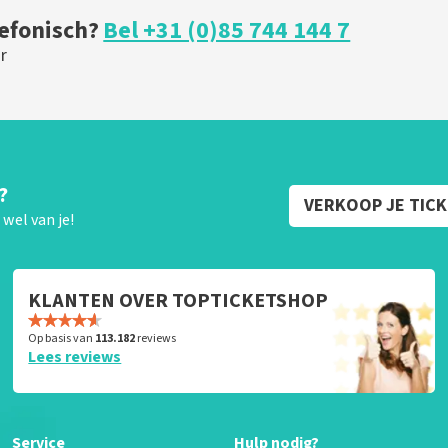
lefonisch?
Bel +31 (0)85 744 144 7
r
?
VERKOOP JE TIC
wel van je!
KLANTEN OVER TOPTICKETSHOP
Op basis van
113.182
reviews
Lees reviews
Service
Hulp nodig?