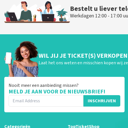
Bestelt u liever te
Werkdagen 12:00 - 17:00 uu
WIL JIJ JE TICKET(S) VERKOPEN
Laat het ons weten en misschien kopen wij ze 
Nooit meer een aanbieding missen?
MELD JE AAN VOOR DE NIEUWSBRIEF!
INSCHRIJVEN
Categorieën
TopTicketShop