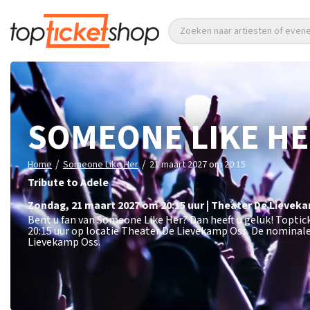
Zoeken naar artiesten of eve
SOMEONE LIKE H
/
/
Home
Someone Like Her
21 maart 2027 om 20:15
Tribute to Adele
zondag
,
21 maart 2027 om 20:15
uur
|
Theater De Lievek
Bent u fan van Someone Like Her? Dan heeft u geluk! Topti
20:15 uur op locatie Theater De Lievekamp Oss. De nominale
Lievekamp Oss.