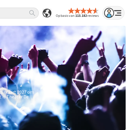
Op basis van
113.182
reviews
 21 maart 2027 om
t is Theater De