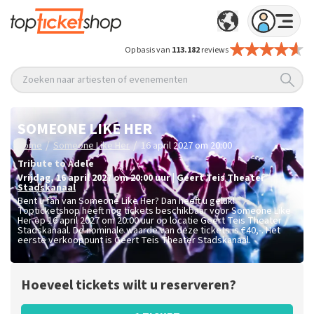
Op basis van
113.182
reviews
Zoeken naar artiesten of evenementen
SOMEONE LIKE HER
/
/
Home
Someone Like Her
16 april 2027 om 20:00
Tribute to Adele
vrijdag
,
16 april 2027 om 20:00
uur
|
Geert Teis Theater
Stadskanaal
Bent u fan van Someone Like Her? Dan heeft u geluk!
Topticketshop heeft nog tickets beschikbaar voor Someone Like
Her op 16 april 2027 om 20:00 uur op locatie Geert Teis Theater
Stadskanaal. De nominale waarde van deze tickets is
€40,-
. Het
eerste verkooppunt is Geert Teis Theater Stadskanaal.
Hoeveel tickets wilt u reserveren?