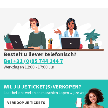
Bestelt u liever telefonisch?
Bel +31 (0)85 744 144 7
Werkdagen 12:00 - 17:00 uur
WIL JIJ JE TICKET(S) VERKOPEN?
Laat het ons weten en misschien kopen wij ze wel van je!
VERKOOP JE TICKETS