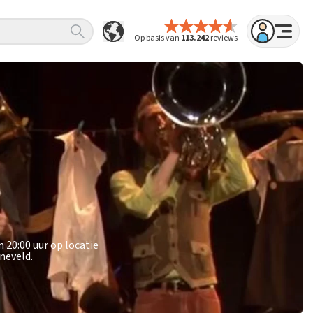
Op basis van
113.242
reviews
 20:00 uur op locatie
neveld.