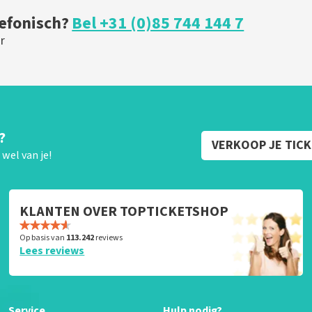
lefonisch?
Bel +31 (0)85 744 144 7
r
?
VERKOOP JE TIC
wel van je!
KLANTEN OVER TOPTICKETSHOP
Op basis van
113.242
reviews
Lees reviews
Service
Hulp nodig?