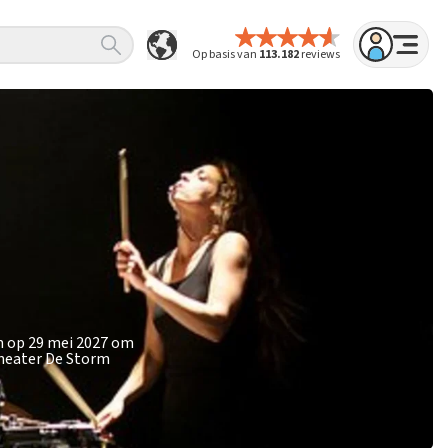
Op basis van
113.182
reviews
en op 29 mei 2027 om
Theater De Storm