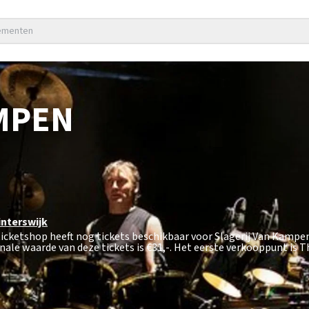
nementen
MPEN
nterswijk
ticketshop heeft nog tickets beschikbaar voor Slagerij Van Kamp
nale waarde van deze tickets is
€31,-
. Het eerste verkooppunt is 