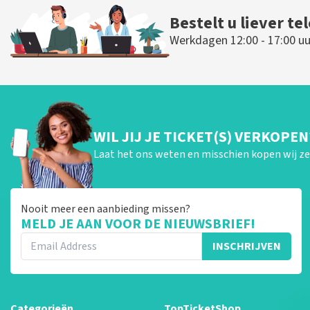
Bestelt u liever te
Werkdagen 12:00 - 17:00 uu
WIL JIJ JE TICKET(S) VERKOPEN
Laat het ons weten en misschien kopen wij ze 
Nooit meer een aanbieding missen?
MELD JE AAN VOOR DE NIEUWSBRIEF!
INSCHRIJVEN
Categorieën
TopTicketShop