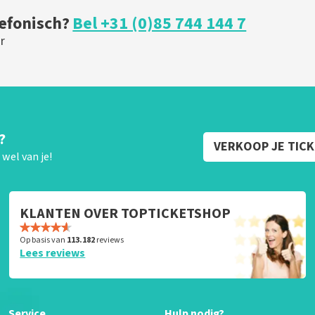
lefonisch?
Bel +31 (0)85 744 144 7
r
?
VERKOOP JE TIC
wel van je!
KLANTEN OVER TOPTICKETSHOP
Op basis van
113.182
reviews
Lees reviews
Service
Hulp nodig?