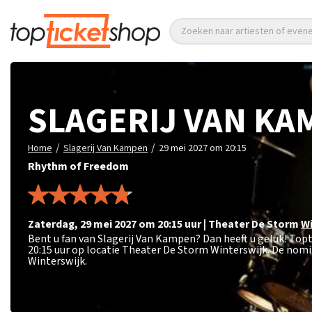
Zoeken naar artiesten of eve
SLAGERIJ VAN KA
/
/
Home
Slagerij Van Kampen
29 mei 2027 om 20:15
Rhythm of Freedom
zaterdag
,
29 mei 2027 om 20:15
uur
|
Theater De Storm
Wi
Bent u fan van Slagerij Van Kampen? Dan heeft u geluk! Top
20:15 uur op locatie Theater De Storm Winterswijk. De nomi
Winterswijk.