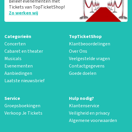
Beleef evenementen met
Tickets van TopTicketShop!
Zo werken wij
Categorieën
TopTicketShop
Concerten
Klantbeoordelingen
Cabaret en theater
Over Ons
Musicals
Veelgestelde vragen
Evenementen
Contactgegevens
Aanbiedingen
Goede doelen
Laatste nieuwsbrief
Service
Hulp nodig?
Groepsboekingen
Klantenservice
Verkoop Je Tickets
Veiligheid en privacy
Algemene voorwaarden