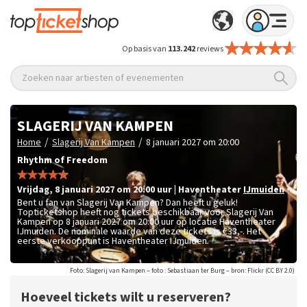
Op basis van
113.242
reviews
Zoeken naar artiesten of evenementen
SLAGERIJ VAN KAMPEN
/
/
Home
Slagerij Van Kampen
8 januari 2027 om 20:00
Rhythm of Freedom
vrijdag
,
8 januari 2027 om 20:00
uur
|
Haventheater
IJmuiden
Bent u fan van Slagerij Van Kampen? Dan heeft u geluk!
Topticketshop heeft nog tickets beschikbaar voor Slagerij Van
Kampen op 8 januari 2027 om 20:00 uur op locatie Haventheater
IJmuiden. De nominale waarde van deze tickets is
€33,-
. Het
eerste verkooppunt is Haventheater IJmuiden.
Foto: Slagerij van Kampen – foto : Sebastiaan ter Burg – bron: Flickr (CC BY 2.0)
Hoeveel tickets wilt u reserveren?