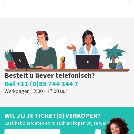
Bestelt u liever telefonisch?
Bel +31 (0)85 744 144 7
Werkdagen 12:00 - 17:00 uur
WIL JIJ JE TICKET(S) VERKOPEN?
Laat het ons weten en misschien kopen wij ze wel van je!