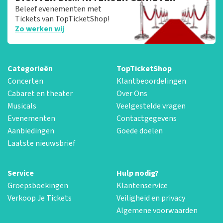
Beleef evenementen met
Tickets van TopTicketShop!
Zo werken wij
Categorieën
TopTicketShop
Concerten
Klantbeoordelingen
Cabaret en theater
Over Ons
Musicals
Veelgestelde vragen
Evenementen
Contactgegevens
Aanbiedingen
Goede doelen
Laatste nieuwsbrief
Service
Hulp nodig?
Groepsboekingen
Klantenservice
Verkoop Je Tickets
Veiligheid en privacy
Algemene voorwaarden