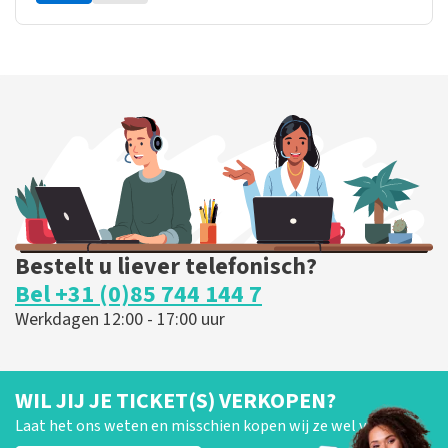
Bestelt u liever telefonisch?
Bel +31 (0)85 744 144 7
Werkdagen 12:00 - 17:00 uur
WIL JIJ JE TICKET(S) VERKOPEN?
Laat het ons weten en misschien kopen wij ze wel van je!