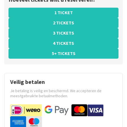
Hoeveel tickets wilt u reserveren?
1 TICKET
2 TICKETS
3 TICKETS
4 TICKETS
5+ TICKETS
Veilig betalen
Je betaling is veilig en beschermd. We accepteren de
meestgebruikte betaalmethoden.