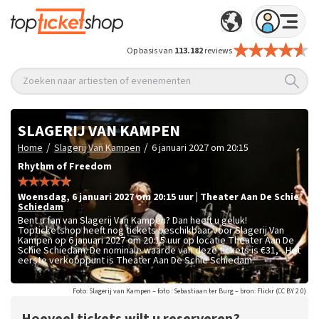
Op basis van
113.182
reviews
Zoeken naar artiesten of evenementen
SLAGERIJ VAN KAMPEN
/
/
Home
Slagerij Van Kampen
6 januari 2027 om 20:15
Rhythm of Freedom
woensdag
,
6 januari 2027 om 20:15
uur
|
Theater Aan De Schie
Schiedam
Bent u fan van Slagerij Van Kampen? Dan heeft u geluk!
Topticketshop heeft nog tickets beschikbaar voor Slagerij Van
Kampen op 6 januari 2027 om 20:15 uur op locatie Theater Aan De
Schie Schiedam. De nominale waarde van deze tickets is
€31,-
. Het
eerste verkooppunt is Theater Aan De Schie Schiedam.
Foto: Slagerij van Kampen – foto : Sebastiaan ter Burg – bron: Flickr (CC BY 2.0)